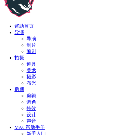
帮助首页
导演
导演
制片
编剧
拍摄
道具
美术
摄影
布光
后期
剪辑
调色
特效
设计
声音
MAC帮助手册
新手入门