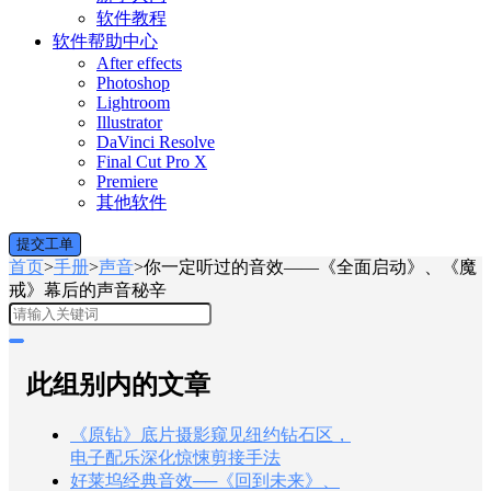
软件教程
软件帮助中心
After effects
Photoshop
Lightroom
Illustrator
DaVinci Resolve
Final Cut Pro X
Premiere
其他软件
提交工单
首页
>
手册
>
声音
>
你一定听过的音效——《全面启动》、《魔
戒》幕后的声音秘辛
此组别内的文章
《原钻》底片摄影窥见纽约钻石区，
电子配乐深化惊悚剪接手法
好莱坞经典音效──《回到未来》、