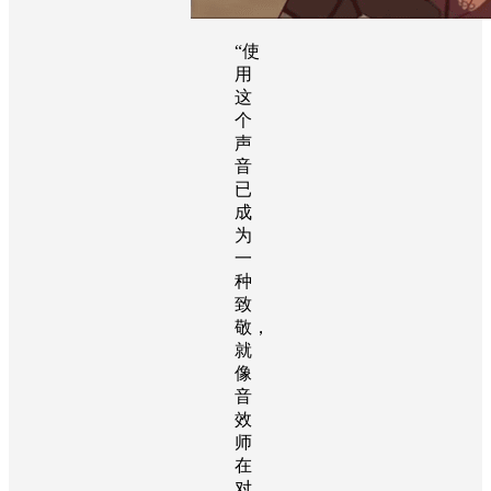
“使
用
这
个
声
音
已
成
为
一
种
致
敬，
就
像
音
效
师
在
对