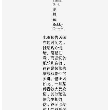
Trailer
Park
副
总
裁
Bobby
Gumm
电影预告必须
在短时间内，
挑动观众情
绪、引起注
意，而适切的
配乐和音效，
往往是替预告
增添戏剧性的
关键。也正因
如此，一旦某
种音效大受欢
迎，其他预告
便会争相效
仿，逐渐演变
成人们熟悉的