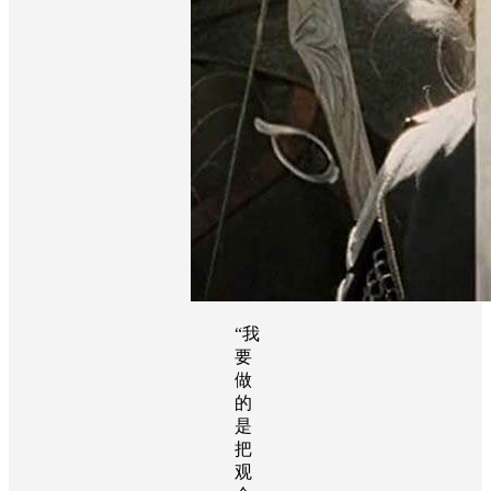
“我
要
做
的
是
把
观