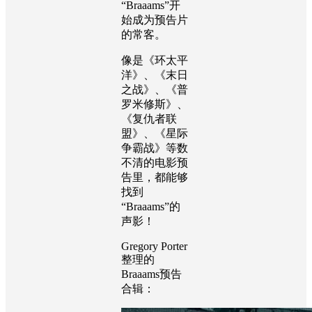
“
Braaams
”开
始成为预告片
的常客。
像是《环太平
洋》、《末日
之战》、《普
罗米修斯》、
《复仇者联
盟》、《星际
争霸战》等数
不清的电影预
告里，都能够
找到
“
Braaams
”的
声影！
Gregory Porter
整理的
Braaams
预告
合辑：