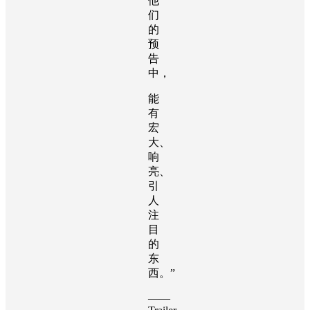
他
们
的
预
告
中，
能
有
宏
大、
响
亮、
引
人
注
目
的
东
西。”
——