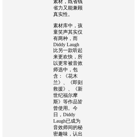
素材，既省钱
省力又能兼顾
真实性。
素材库中，孩
童笑声其实仅
有两种，而
Diddy Laugh
比另一款听起
来更欢快，所
以更常被音效
师选中，包
含：《花木
兰》、《即刻
救援》、《新
世纪福尔摩
斯》等作品皆
曾使用。今
日，
Diddy
Laugh
已成为
音效师间的秘
密趣味，认出