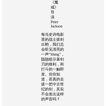
《魔
戒》
导
演
Peter
Jackson
每当史诗电影
里的战士拔剑
出鞘，我们总
会听见清亮的
一声“
Shing
”，
隐隐暗示著剑
刃的锋利，和
打斗的一触即
发。但你知
道，若真的去
拔一把中古世
纪的剑，其实
不会发出这样
的声音吗？