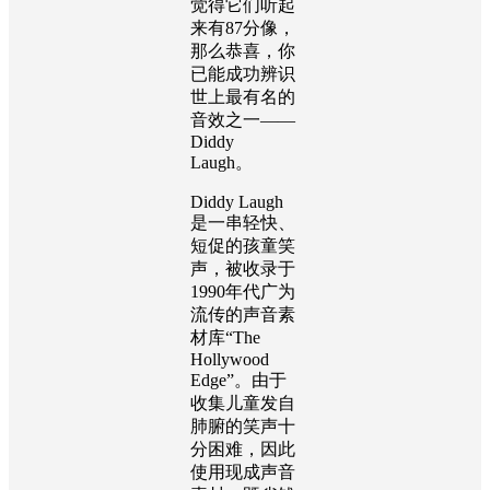
觉得它们听起
来有
87
分像，
那么恭喜，你
已能成功辨识
世上最有名的
音效之一
——
Diddy
Laugh
。
Diddy Laugh
是一串轻快、
短促的孩童笑
声，被收录于
1990
年代广为
流传的声音素
材库“
The
Hollywood
Edge
”。由于
收集儿童发自
肺腑的笑声十
分困难，因此
使用现成声音