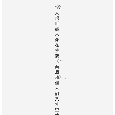
“没
人
想
听
起
来
像
在
抄
袭
《全
面
启
动》，
但
人
们
又
希
望