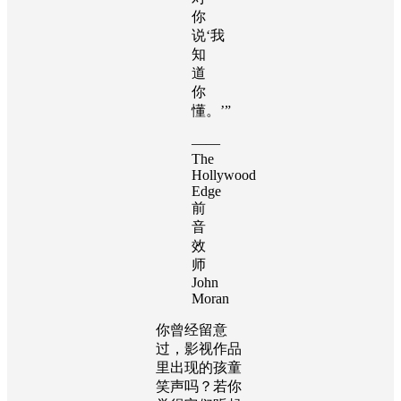
你
说‘我
知
道
你
懂。’”
——
The
Hollywood
Edge
前
音
效
师
John
Moran
你曾经留意
过，影视作品
里出现的孩童
笑声吗？若你