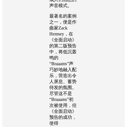
声音模式。
最著名的案例
之一，便是作
曲家
Zack
Hemsey
，在
《全面启动》
的第二版预告
中，将低沉轰
鸣的
“
Braaams
”声
巧妙地融入配
乐，营造出令
人屏息、蓄势
待发的氛围。
尽管这不是
“
Braaams
”初
次被使用，但
《全面启动》
预告的成功，
使得