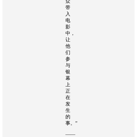
众
带
入
电
影
中，
让
他
们
参
与
银
幕
上
正
在
发
生
的
事。”
——