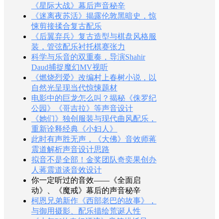
《星际大战》幕后声音秘辛
《迷离夜苏活》揭露伦敦黑暗史，惊
悚剪接揉合复古配乐
《后翼弃兵》复古造型与棋盘风格服
装，管弦配乐衬托棋赛张力
科学与乐音的双重奏，导演Shahir
Daud捕捉魔幻MV视听
《燃烧烈爱》改编村上春树小说，以
自然光呈现当代惊悚题材
电影中的巨龙怎么叫？揭秘《侏罗纪
公园》《哥吉拉》等声音设计
《她们》独创服装与现代曲风配乐，
重新诠释经典《小妇人》
此时有声胜无声，《大佛》音效师蒋
震道解析声音设计思路
拟音不是全部！金奖团队奇奕果创办
人蒋震道谈音效设计
你一定听过的音效——《全面启
动》、《魔戒》幕后的声音秘辛
柯恩兄弟新作《西部老巴的故事》，
与御用摄影、配乐描绘荒诞人性