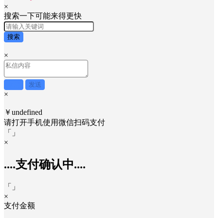
×
搜索一下可能来得更快
搜索
×
取消
发送
×
￥undefined
请打开手机使用
微信
扫码支付
「
」
×
....支付确认中....
「
」
×
支付金额