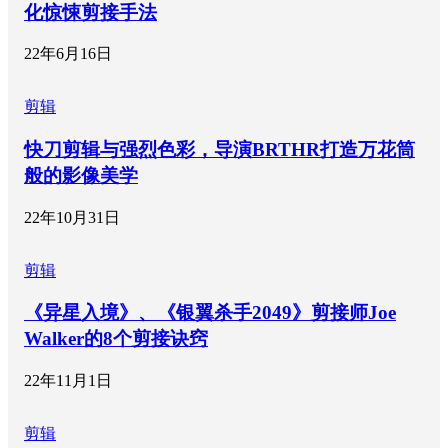
化惊悚剪接手法
22年6月16日
剪辑
快刀剪辑与强烈色彩，导演BRTHR打造万花筒
般的影像美学
22年10月31日
剪辑
《异星入境》、《银翼杀手2049》剪接师Joe
Walker的8个剪接诀窍
22年11月1日
剪辑