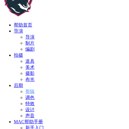
帮助首页
导演
导演
制片
编剧
拍摄
道具
美术
摄影
布光
后期
剪辑
调色
特效
设计
声音
MAC帮助手册
新手入门