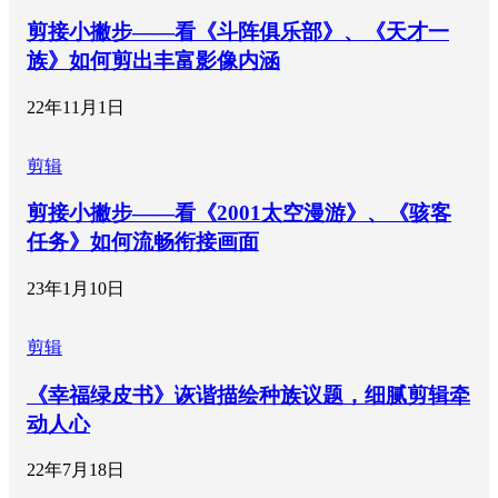
剪接小撇步——看《斗阵俱乐部》、《天才一
族》如何剪出丰富影像内涵
22年11月1日
剪辑
剪接小撇步——看《2001太空漫游》、《骇客
任务》如何流畅衔接画面
23年1月10日
剪辑
《幸福绿皮书》诙谐描绘种族议题，细腻剪辑牵
动人心
22年7月18日