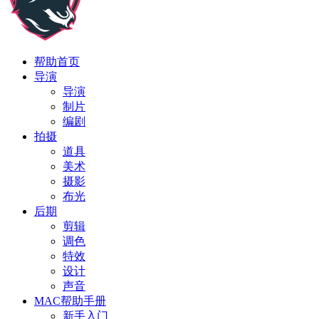
帮助首页
导演
导演
制片
编剧
拍摄
道具
美术
摄影
布光
后期
剪辑
调色
特效
设计
声音
MAC帮助手册
新手入门