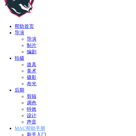
帮助首页
导演
导演
制片
编剧
拍摄
道具
美术
摄影
布光
后期
剪辑
调色
特效
设计
声音
MAC帮助手册
新手入门