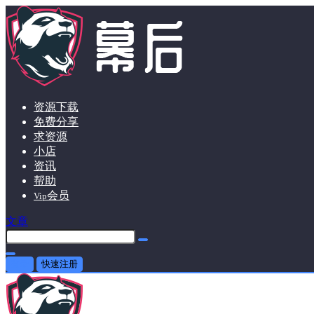
资源下载
免费分享
求资源
小店
资讯
帮助
会员
Vip
文章
登录
快速注册