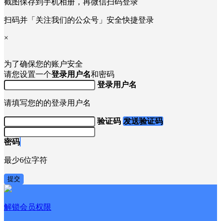
截图保存到手机相册，再微信扫码登录
扫码并「关注我们的公众号」安全快捷登录
×
为了确保您的账户安全
请您设置一个
登录用户名
和密码
登录用户名
请填写您的的登录用户名
验证码
发送验证码
密码
最少6位字符
提交
解锁会员权限