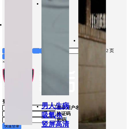
外国女人
21年11月25日
在咖啡馆
办公4k
covid-19
高清CC0
外国医生
视频素材
手中的一
戴口罩防
把药片
护4k清
/
12 页
1
2
3
4
5
...
12
0
❮
❯
4k高清
0
CC0视频
×
63
CC0视频
素材
21年11月25日
素材
0
0
0
87
0
21年11月25日
88
登录
男人生病
21年11月25日
登录用户名
验证码
吸氧4k
密码
竖屏高清
快速登录