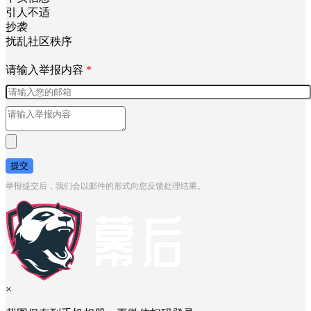
引人不适
抄袭
扰乱社区秩序
请输入举报内容
*
提交
举报提交后，我们会以邮件的形式向您反馈处理结果。
×