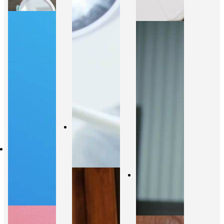
镜4k高
素材
的医生打
清CC0视
电话4k
频素材
0
高清CC0
0
91
0
视频素材
21年12月6日
0
49
0
21年11月26日
0
22
21年11月26日
男人检查
牙齿和善
人, 助理,
的专家医
口腔卫生
生4k 高
ppe牙科
牙医医院
清CC0视
医院外国
手术高清
频素材
4k高清
CC0视频
CC0视频