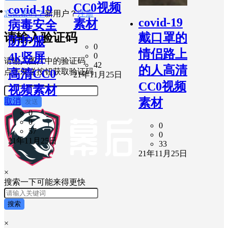
CC0视频
covid-19
忘记密码？
新用户？
注册
covid-19
素材
病毒安全
请输入验证码
戴口罩的
防护服
0
情侣路上
4k竖屏
0
请输入图片中的验证码
42
的人高清
点击发送按钮获取验证码
高清CC0
21年11月25日
CC0视频
视频素材
素材
取消
发送
0
0
0
57
0
21年11月25日
33
21年11月25日
×
搜索一下可能来得更快
搜索
×