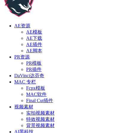
AE资源
AE模板
AE下载
AE插件
AE脚本
PR资源
PR模板
PR插件
DaVinci达芬奇
MAC 专栏
Fcpx模板
MAC软件
Final Cut插件
视频素材
实拍视频素材
特效视频素材
背景视频素材
AI黑科技