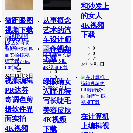
和沙发上
的女人
微距眼图
从事概念
4K视频
视频下载
艺术的汽
下载
Macro
车设计师
Eye
工作视频
0
0
下载
21
0
24年9月3日
0
25
0
24年10月18日
0
视频编辑
绿眼睛女
29
24年9月5日
PR达芬
人瞳孔特
奇调色剪
写长睫毛
辑软件界
美容皮肤
在计算机
面实拍
4K视频
上编辑视
4K视频
下载