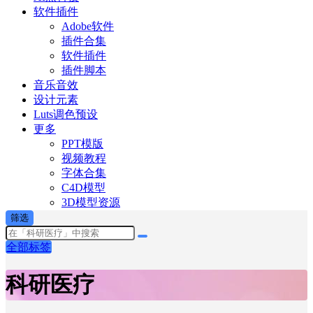
软件插件
Adobe软件
插件合集
软件插件
插件脚本
音乐音效
设计元素
Luts调色预设
更多
PPT模版
视频教程
字体合集
C4D模型
3D模型资源
筛选
全部标签
科研医疗