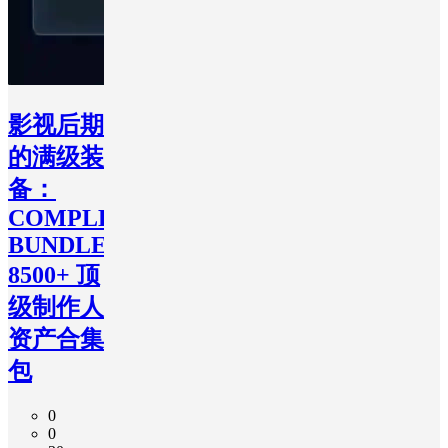
影视后期
的满级装
备：
COMPLETE
BUNDLE
8500+ 顶
级制作人
资产合集
包
0
0