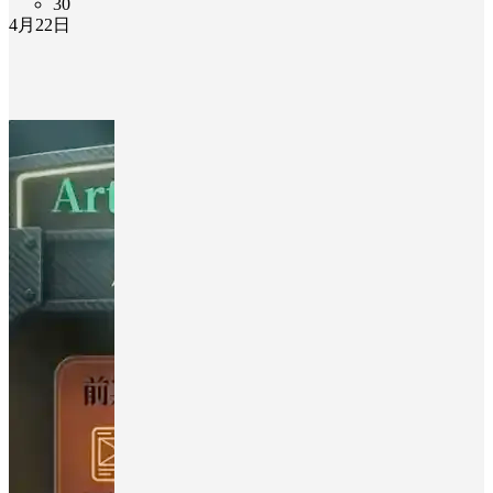
30
4月22日