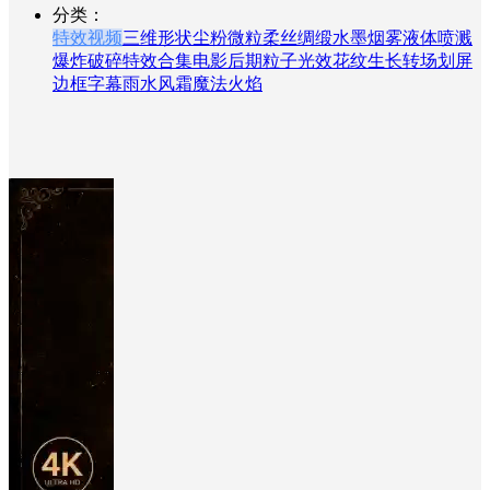
分类：
特效视频
三维形状
尘粉微粒
柔丝绸缎
水墨烟雾
液体喷溅
爆炸破碎
特效合集
电影后期
粒子光效
花纹生长
转场划屏
边框字幕
雨水风霜
魔法火焰