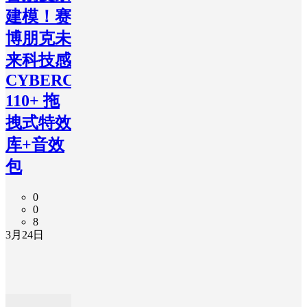
建模！赛
博朋克未
来科技感
CYBERCITY
110+ 拖
拽式特效
库+音效
包
0
0
8
3月24日