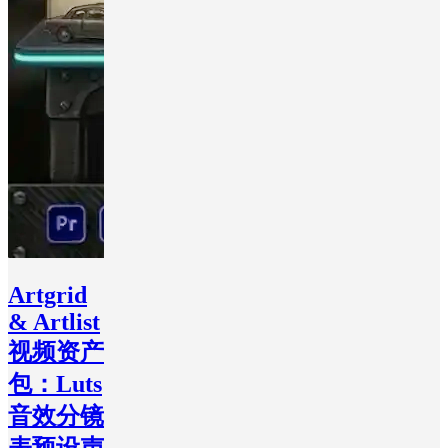
Artgrid
& Artlist
视频资产
包：Luts
音效分镜
表预设声