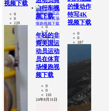
运动员骑
视频下载
的慢动作
自行车视
特写4K
0
频下载
0
视频下载
120
0
24年9月3日
0
0
年轻的非
41
0
24年9月4日
裔美国运
187
24年8月31日
动员运动
员在体育
场慢跑视
频下载
0
0
116
24年8月31日