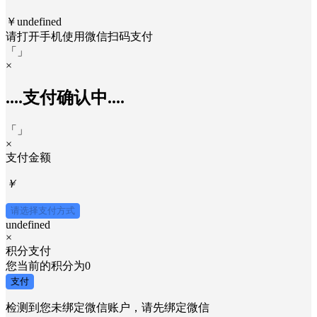
￥undefined
请打开手机使用
微信
扫码支付
「
」
×
....支付确认中....
「
」
×
支付金额
￥
请选择支付方式
undefined
×
积分支付
您当前的积分为
0
支付
检测到您未绑定微信账户，请先绑定微信