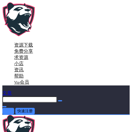
资源下载
免费分享
求资源
小店
资讯
帮助
会员
Vip
文章
登录
快速注册