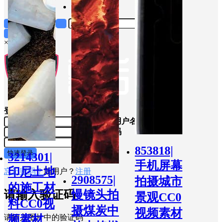
液体特写
2908577|
通, 城市
的
升火的木
散射光斑
/
6 页
1
2
3
4
5
6
4KCC0
❮
❯
柴4K火
素材视频
×
视频素材
焰特写素
0
材视频
0
0
0
128
50
20年9月13日
0
21年1月7日
1
100
登录
20年9月11日
登录用户名
验证码
密码
853818|
快速登录
3214301|
手机屏幕
印尼土地
忘记密码？
新用户？
注册
2908575|
拍摄城市
的施工材
请输入验证码
慢镜头拍
景观CC0
料CC0视
摄煤炭中
视频素材
请输入图片中的验证码
频素材