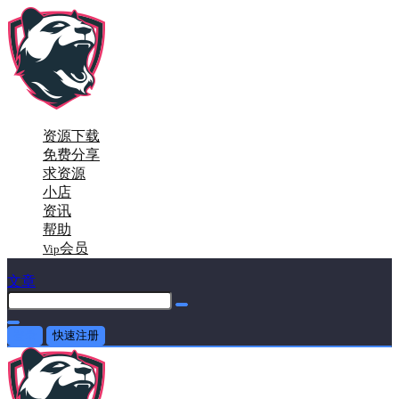
资源下载
免费分享
求资源
小店
资讯
帮助
会员
Vip
文章
登录
快速注册