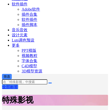
软件插件
Adobe软件
插件合集
软件插件
插件脚本
音乐音效
设计元素
Luts调色预设
更多
PPT模版
视频教程
字体合集
C4D模型
3D模型资源
筛选
全部标签
特殊影视