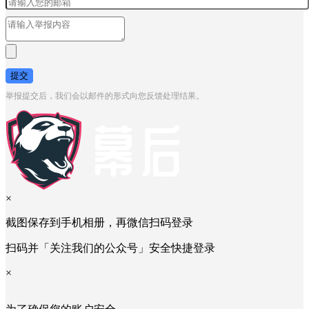
提交
举报提交后，我们会以邮件的形式向您反馈处理结果。
×
截图保存到手机相册，再微信扫码登录
扫码并「关注我们的公众号」安全快捷登录
×