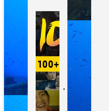
带着氧气
罐潜水海
底摄影