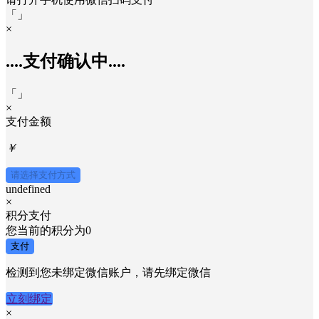
「
」
×
....支付确认中....
「
」
×
支付金额
￥
请选择支付方式
undefined
×
积分支付
您当前的积分为
0
支付
检测到您未绑定微信账户，请先绑定微信
立刻绑定
×