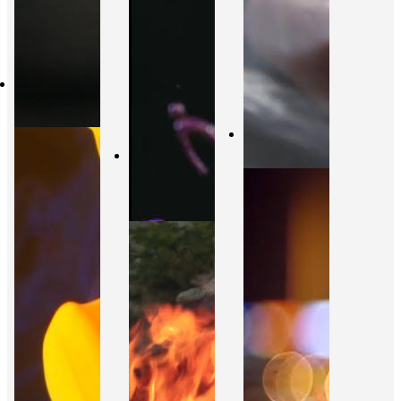
0
21年6月9日
35
21年6月9日
蓝色的海
洋下潜水
水下乘船
沉船4k
Cosplay
潜水4k
高清CC0
主题小王
高清CC0
视频素材
子4k高
视频素材
清CC0视
0
0
0
频素材
90
0
21年6月9日
51
0
21年6月9日
0
105
21年4月15日