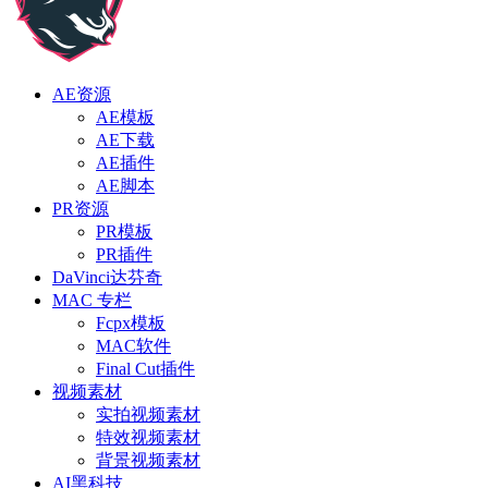
AE资源
AE模板
AE下载
AE插件
AE脚本
PR资源
PR模板
PR插件
DaVinci达芬奇
MAC 专栏
Fcpx模板
MAC软件
Final Cut插件
视频素材
实拍视频素材
特效视频素材
背景视频素材
AI黑科技