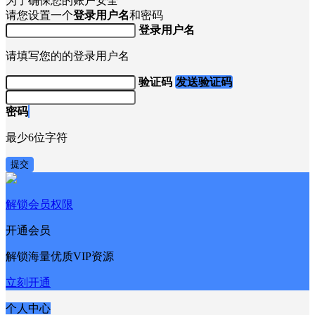
为了确保您的账户安全
请您设置一个
登录用户名
和密码
登录用户名
请填写您的的登录用户名
验证码
发送验证码
密码
最少6位字符
提交
解锁会员权限
开通会员
解锁海量优质VIP资源
立刻开通
个人中心