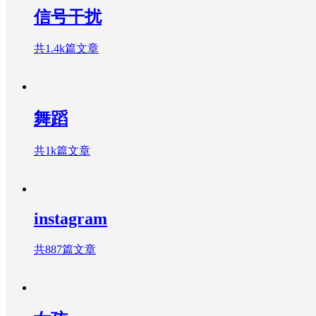
信号干扰
共1.4k篇文章
舞蹈
共1k篇文章
instagram
共887篇文章