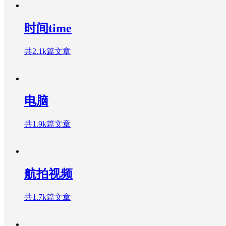
时间time
共2.1k篇文章
电脑
共1.9k篇文章
航拍视频
共1.7k篇文章