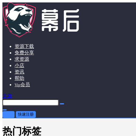
资源下载
免费分享
求资源
小店
资讯
帮助
会员
Vip
文章
登录
快速注册
热门标签