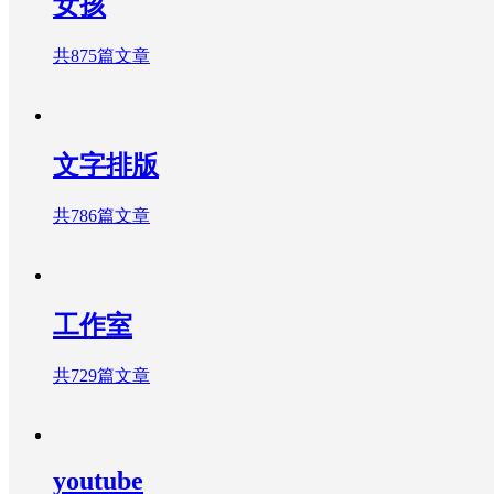
女孩
共875篇文章
文字排版
共786篇文章
工作室
共729篇文章
youtube