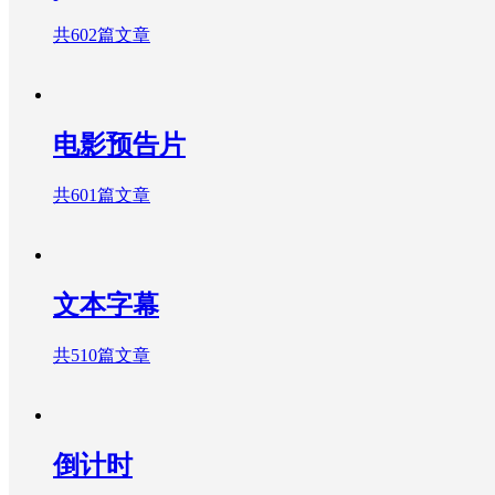
共602篇文章
电影预告片
共601篇文章
文本字幕
共510篇文章
倒计时