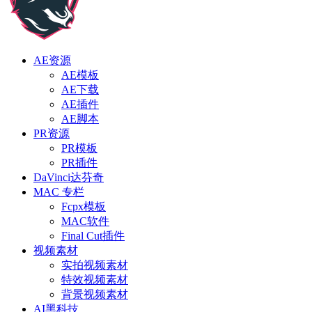
AE资源
AE模板
AE下载
AE插件
AE脚本
PR资源
PR模板
PR插件
DaVinci达芬奇
MAC 专栏
Fcpx模板
MAC软件
Final Cut插件
视频素材
实拍视频素材
特效视频素材
背景视频素材
AI黑科技