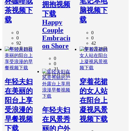
杯咖啡或
笔记本电
拥抱视频
茶视频下
脑视频下
下载
载
载
Happy
Couple
0
0
Embracing
0
0
92
42
on Shore
24年10月28日
24年10月28日
0
0
31
24年10月18日
年轻夫妇
穿着花裙
在美丽的
的女人站
阳台上享
在阳台上
受浪漫的
凝视风景
年轻夫妇
早餐视频
视频下载
在风景秀
下载
丽的户外