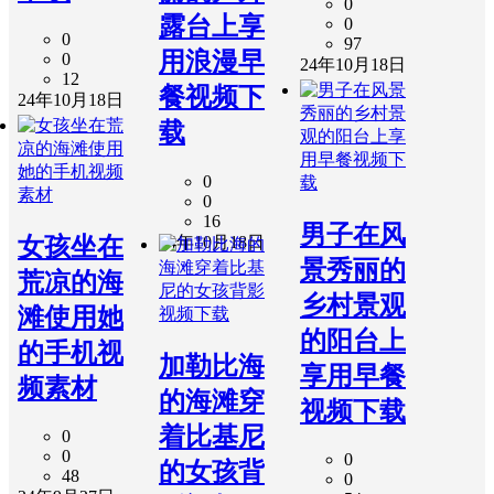
0
露台上享
0
0
97
用浪漫早
0
24年10月18日
12
餐视频下
24年10月18日
载
0
0
16
男子在风
女孩坐在
24年10月18日
景秀丽的
荒凉的海
乡村景观
滩使用她
的阳台上
的手机视
加勒比海
享用早餐
频素材
的海滩穿
视频下载
着比基尼
0
0
0
的女孩背
48
0