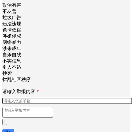
政治有害
不友善
垃圾广告
违法违规
色情低俗
涉嫌侵权
网络暴力
涉未成年
自杀自残
不实信息
引人不适
抄袭
扰乱社区秩序
请输入举报内容
*