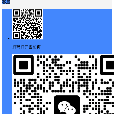
客服
扫码打开当前页