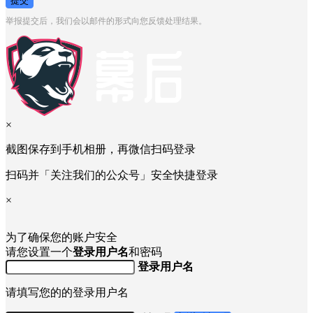
提交
举报提交后，我们会以邮件的形式向您反馈处理结果。
×
截图保存到手机相册，再微信扫码登录
扫码并「关注我们的公众号」安全快捷登录
×
为了确保您的账户安全
请您设置一个
登录用户名
和密码
登录用户名
请填写您的的登录用户名