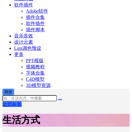
软件插件
Adobe软件
插件合集
软件插件
插件脚本
音乐音效
设计元素
Luts调色预设
更多
PPT模版
视频教程
字体合集
C4D模型
3D模型资源
筛选
全部标签
生活方式