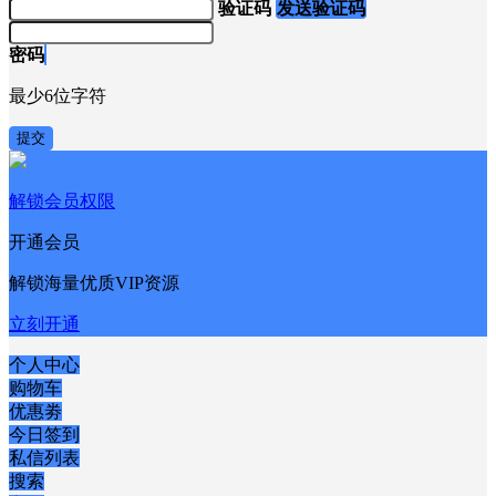
验证码
发送验证码
密码
最少6位字符
提交
解锁会员权限
开通会员
解锁海量优质VIP资源
立刻开通
个人中心
购物车
优惠劵
今日签到
私信列表
搜索