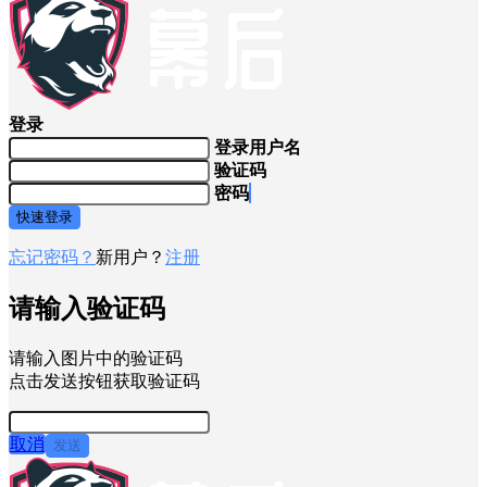
登录
登录用户名
验证码
密码
快速登录
忘记密码？
新用户？
注册
请输入验证码
请输入图片中的验证码
点击发送按钮获取验证码
取消
发送