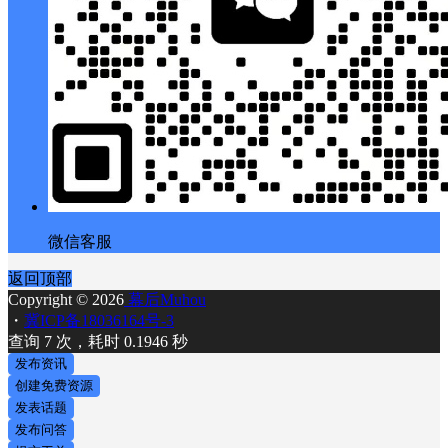
微信客服
返回顶部
Copyright © 2026
幕后Muhou
・
冀ICP备18036164号-3
查询 7 次，耗时 0.1946 秒
发布资讯
创建免费资源
发表话题
发布问答