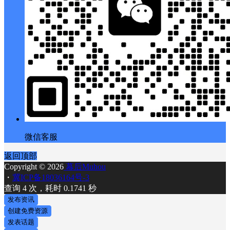
微信客服
返回顶部
Copyright © 2026
幕后Muhou
・
冀ICP备18036164号-3
查询 4 次，耗时 0.1741 秒
发布资讯
创建免费资源
发表话题