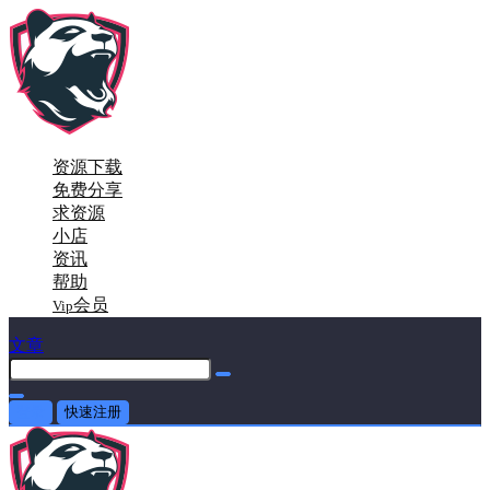
资源下载
免费分享
求资源
小店
资讯
帮助
会员
Vip
文章
登录
快速注册