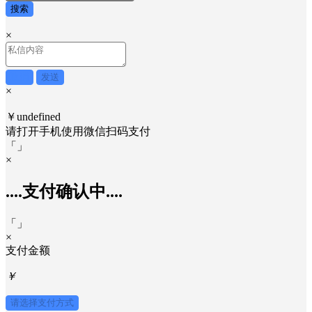
搜索
×
取消
发送
×
￥undefined
请打开手机使用
微信
扫码支付
「
」
×
....支付确认中....
「
」
×
支付金额
￥
请选择支付方式