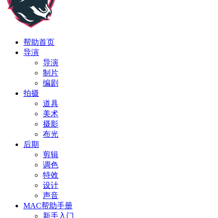
帮助首页
导演
导演
制片
编剧
拍摄
道具
美术
摄影
布光
后期
剪辑
调色
特效
设计
声音
MAC帮助手册
新手入门