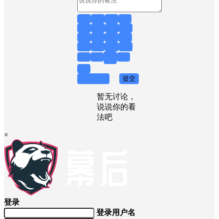
😁
😊
😎
😤
😥
😂
😍
😏
😙
😟
😖
😜
😱
😲
😭
😚
💀
👻
👍
💪
👊
取消回复
提交
暂无讨论，
说说你的看
法吧
×
登录
登录用户名