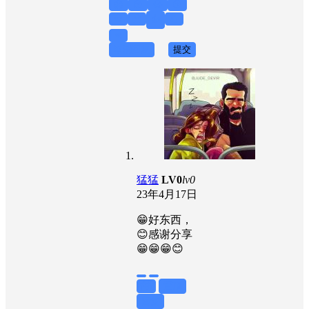
😱
😲
😭
😚
💀
👻
👍
💪
👊
取消回复
提交
猛猛
LV0
lv0
23年4月17日
😁好东西，
😊感谢分享
😁😁😁😊
举报
置顶
回复