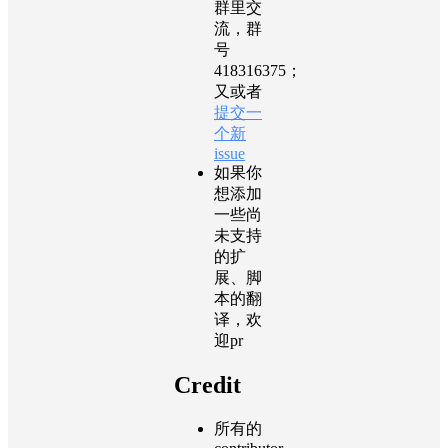
群里交
流，群
号
418316375；
又或者
提交一
个新
issue
如果你
想添加
一些尚
未支持
的扩
展、脚
本的翻
译，欢
迎pr
Credit
所有的