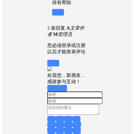
得有帮助
举报
2 条回复
A
文章作
者
M
管理员
您必须登录或注册
以后才能发表评论
登录
欢迎您，新朋友，
感谢参与互动！
确认修改
😁
😊
😎
😤
😥
😂
😍
😏
😙
😟
😖
😜