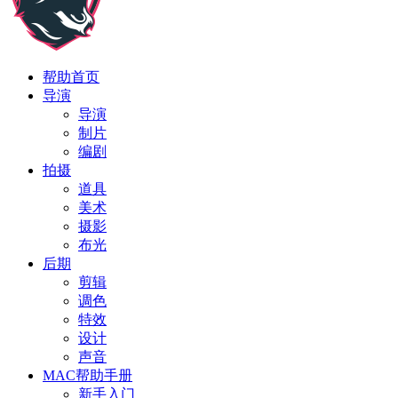
帮助首页
导演
导演
制片
编剧
拍摄
道具
美术
摄影
布光
后期
剪辑
调色
特效
设计
声音
MAC帮助手册
新手入门