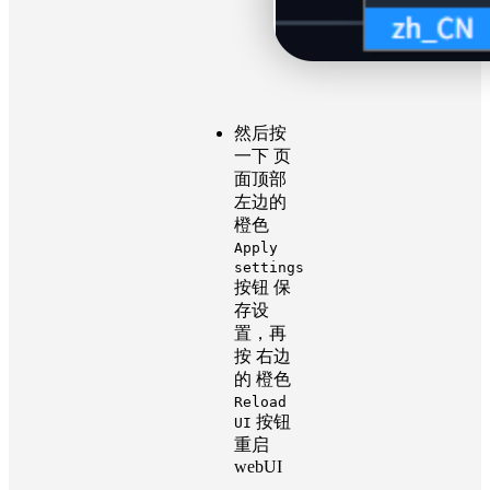
然后按
一下 页
面顶部
左边的
橙色
Apply
settings
按钮 保
存设
置，再
按 右边
的 橙色
Reload
按钮
UI
重启
webUI