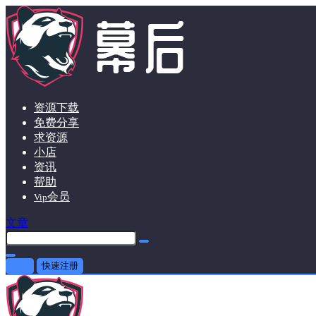
资源下载
免费分享
求资源
小店
资讯
帮助
会员
Vip
文章
登录
快速注册