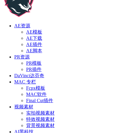
AE资源
AE模板
AE下载
AE插件
AE脚本
PR资源
PR模板
PR插件
DaVinci达芬奇
MAC 专栏
Fcpx模板
MAC软件
Final Cut插件
视频素材
实拍视频素材
特效视频素材
背景视频素材
AI黑科技