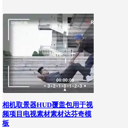
相机取景器HUD覆盖包用于视
频项目电视素材素材达芬奇模
板