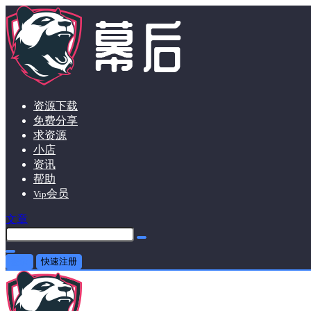
资源下载
免费分享
求资源
小店
资讯
帮助
会员
Vip
文章
登录
快速注册