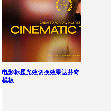
电影标题光效切换效果达芬奇
模板