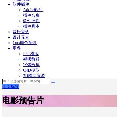
软件插件
Adobe软件
插件合集
软件插件
插件脚本
音乐音效
设计元素
Luts调色预设
更多
PPT模版
视频教程
字体合集
C4D模型
3D模型资源
全部标签
电影预告片