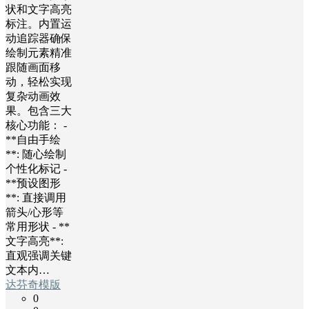
状和文字高亮
标注。内置运
动追踪器确保
绘制元素精准
跟随画面移
动，轻松实现
复杂动画效
果。包含三大
核心功能： -
**自由手绘
**: 随心绘制
个性化标记 -
**预设图形
**: 直接调用
箭头/心形等
常用形状 - **
文字高亮**:
直观强调关键
文本内…
达芬奇模版
0