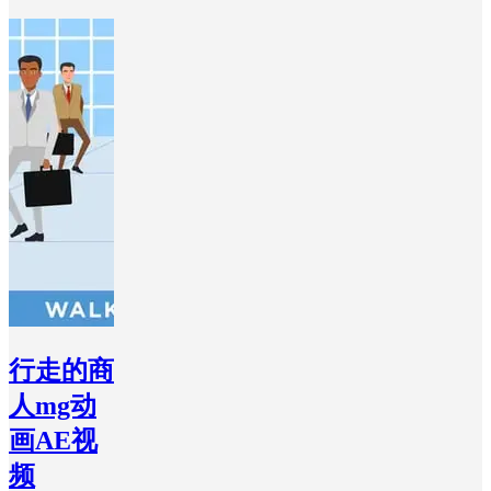
行走的商
人mg动
画AE视
频