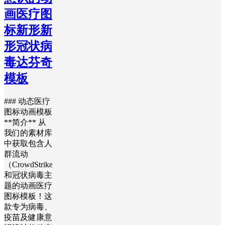
画医疗图
标新形新
形冠状病
毒达芬奇
模板
### 动态医疗
图标动画模板
**简介** 从
我们的素材库
中获取包含人
群流动
（CrowdStrike）
和冠状病毒主
题的动画医疗
图标模板！这
款专为病毒、
疫苗及健康意