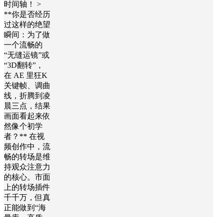
时间轴！ >
**你是否经历
过这样的绝望
瞬间：为了做
一个流畅的
“无缝运镜”或
“3D翻转”，
在 AE 里狂K
关键帧、调曲
线，折腾到凌
晨三点，结果
画面看起来依
然像个初学
者？** 在视
频创作中，流
畅的转场是维
持观众注意力
的核心。市面
上的转场插件
千千万，但真
正能做到“海