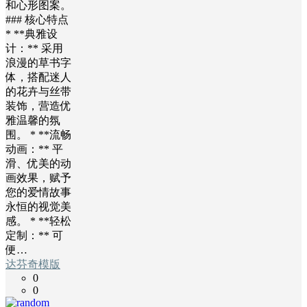
和心形图案。
### 核心特点
* **典雅设
计：** 采用
浪漫的草书字
体，搭配迷人
的花卉与丝带
装饰，营造优
雅温馨的氛
围。 * **流畅
动画：** 平
滑、优美的动
画效果，赋予
您的爱情故事
永恒的视觉美
感。 * **轻松
定制：** 可
便…
达芬奇模版
0
0