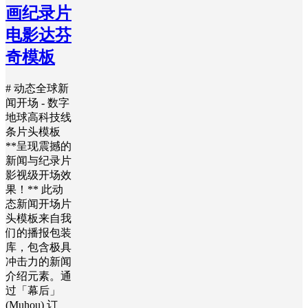
画纪录片
电影达芬
奇模板
# 动态全球新
闻开场 - 数字
地球高科技线
条片头模板
**呈现震撼的
新闻与纪录片
影视级开场效
果！** 此动
态新闻开场片
头模板来自我
们的播报包装
库，包含极具
冲击力的新闻
介绍元素。通
过「幕后」
(Muhou) 订