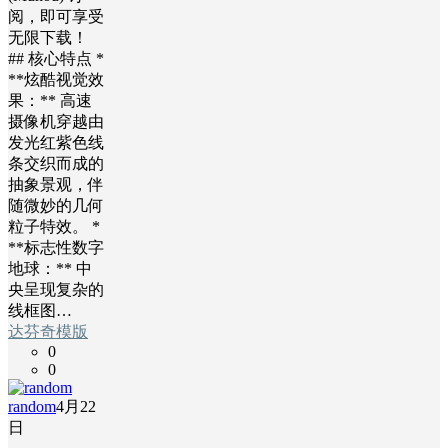
阅，即可享受
无限下载！
## 核心特点 *
**炫酷视觉效
果：** 高速
摄像机穿越由
发光红紫色线
条交织而成的
抽象景观，伴
随微妙的几何
粒子特效。 *
**标志性数字
地球：** 中
央呈现复杂的
线框图…
达芬奇模版
0
0
random
4月22
日