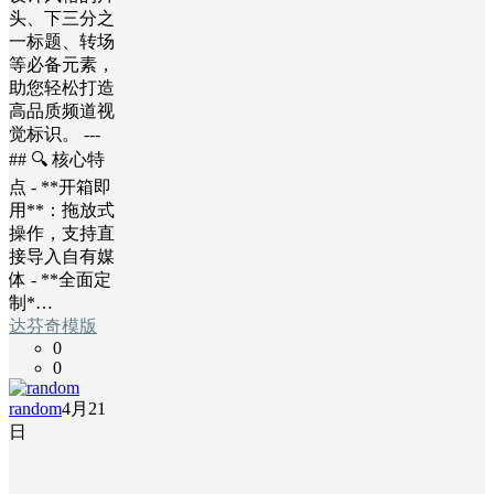
头、下三分之
一标题、转场
等必备元素，
助您轻松打造
高品质频道视
觉标识。 ---
## 🔍 核心特
点 - **开箱即
用**：拖放式
操作，支持直
接导入自有媒
体 - **全面定
制*…
达芬奇模版
0
0
random
4月21
日