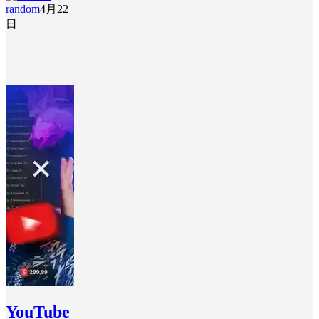
random
4月22
日
YouTube