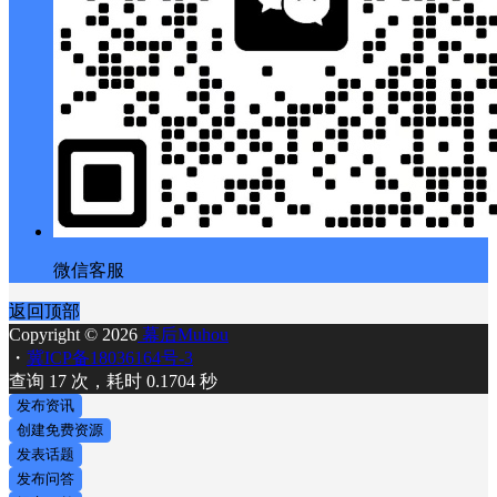
微信客服
返回顶部
Copyright © 2026
幕后Muhou
・
冀ICP备18036164号-3
查询 17 次，耗时 0.1704 秒
发布资讯
创建免费资源
发表话题
发布问答