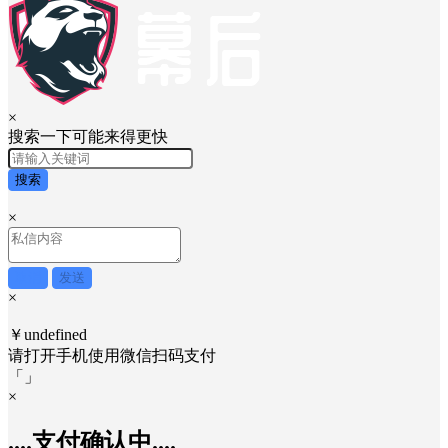
×
搜索一下可能来得更快
搜索
×
取消
发送
×
￥undefined
请打开手机使用
微信
扫码支付
「
」
×
....支付确认中....