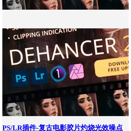
PS/LR插件-复古电影胶片灼烧光效噪点