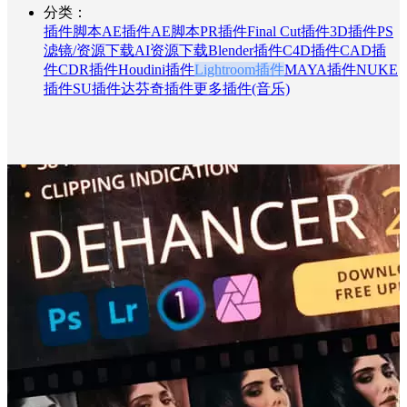
分类：
插件脚本
AE插件
AE脚本
PR插件
Final Cut插件
3D插件
PS
滤镜/资源下载
AI资源下载
Blender插件
C4D插件
CAD插
件
CDR插件
Houdini插件
Lightroom插件
MAYA插件
NUKE
插件
SU插件
达芬奇插件
更多插件(音乐)