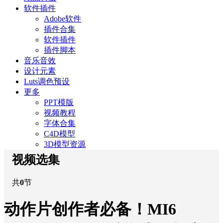
软件插件
Adobe软件
插件合集
软件插件
插件脚本
音乐音效
设计元素
Luts调色预设
更多
PPT模版
视频教程
字体合集
C4D模型
3D模型资源
视频选集
共
0
节
动作片创作者必备！MI6