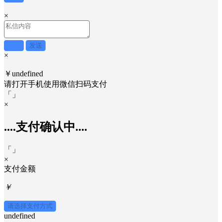
搜索一下可能来得更快
搜索
×
取消
发送
×
￥undefined
请打开手机使用
微信
扫码支付
「
」
×
....支付确认中....
「
」
×
支付金额
￥