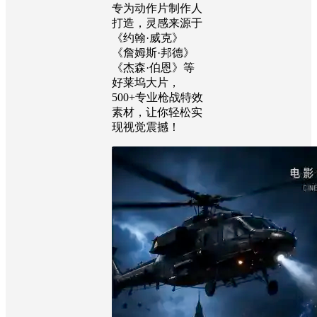
素、电影质感爆棚
吗？
MI6 Action Pack
专为动作片制作人
打造，灵感来源于
《约翰·威克》
《詹姆斯·邦德》
《杰森·伯恩》等
好莱坞大片，
500+专业枪战特效
素材，让你轻松实
现视觉震撼！