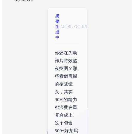
摘
要
已
AI生成，仅供参考
生
成
你还在为动
作片特效熬
夜抠图？那
些看似震撼
的枪战镜
头，其实
90%的精力
都浪费在重
复合成上。
这个包含
500+好莱坞