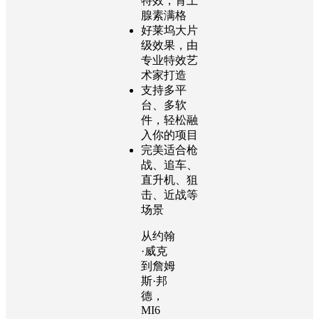
杂合成步骤
全套动作片
特效，肾上
腺素满格
好莱坞大片
级效果，由
专业特效艺
术家打造
支持多平
台、多软
件，轻松融
入你的项目
完美适合枪
战、追车、
直升机、狙
击、近战等
场景
从约翰
·威克
到詹姆
斯·邦