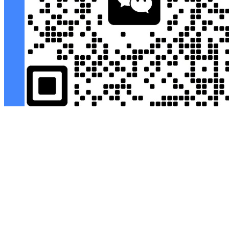
微信客服
返回顶部
Copyright © 2026
幕后Muhou
・
冀ICP备18036164号-3
查询 7 次，耗时 0.1589 秒
发布资讯
创建免费资源