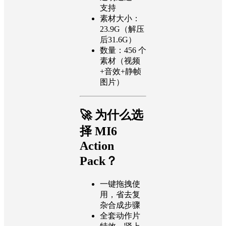
视频编码：
Rrores 4444
透明通道：
支持
素材大小：
23.9G（解压
后31.6G）
数量：456 个
素材（视频
+音效+静帧
图片）
🚀 为什么选
择 MI6
Action
Pack？
一键拖拽使
用，省去复