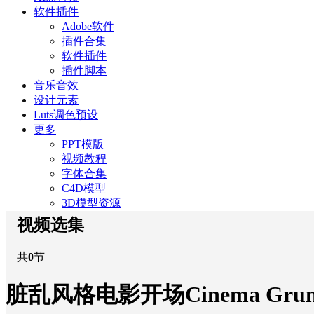
软件插件
Adobe软件
插件合集
软件插件
插件脚本
音乐音效
设计元素
Luts调色预设
更多
PPT模版
视频教程
字体合集
C4D模型
3D模型资源
视频选集
共
0
节
脏乱风格电影开场Cinema Gru