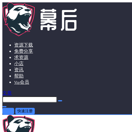
资源下载
免费分享
求资源
小店
资讯
帮助
会员
Vip
文章
登录
快速注册