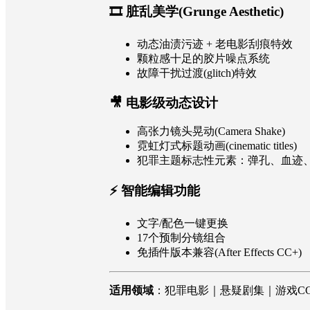
🎞 脏乱美学(Grunge Aesthetic)
动态油渍污迹 + 老电影刮痕特效
颗粒感十足的胶片噪点系统
故障干扰过渡(glitch)特效
🎥 电影级动态设计
高张力镜头晃动(Camera Shake)
霓虹灯式标题动画(cinematic titles)
犯罪主题标志性元素：弹孔、血迹
⚡️ 智能编辑功能
文字/配色一键更换
17个预制分镜组合
免插件版本兼容(After Effects CC+)
适用领域
：犯罪电影｜悬疑剧集｜游戏C