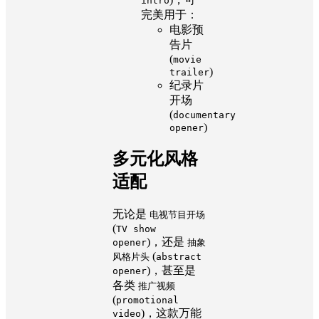
intro
完美用于：
电影预
告片
(
movie
)
trailer
纪录片
开场
(
documentary
)
opener
多元化风格
适配
无论是
电视节目开场
(
TV show
)，还是
opener
抽象
(
风格片头
abstract
)，甚至是
opener
各类
推广视频
(
promotional
)，这款万能
video