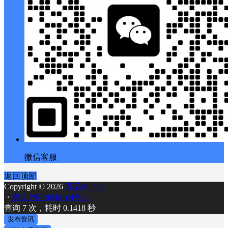
微信客服
返回顶部
Copyright © 2026
幕后Muhou
・
冀ICP备18036164号-3
查询 7 次，耗时 0.1418 秒
发布资讯