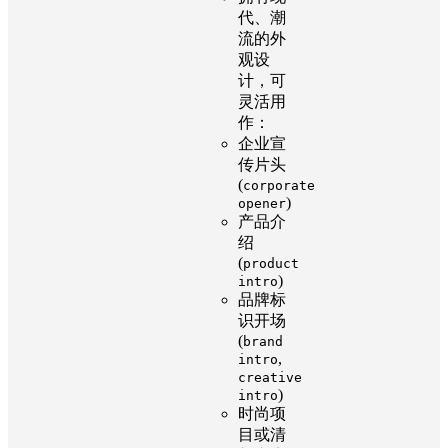
代、潮
流的外
观设
计，可
灵活用
作：
企业宣
传片头
(
corporate
)
opener
产品介
绍
(
product
)
intro
品牌标
识开场
(
brand
,
intro
creative
)
intro
时尚项
目或清