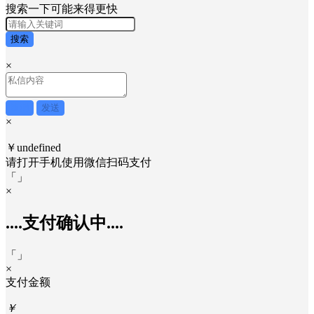
搜索一下可能来得更快
搜索
×
取消
发送
×
￥undefined
请打开手机使用
微信
扫码支付
「
」
×
....支付确认中....
「
」
×
支付金额
￥