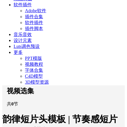
软件插件
Adobe软件
插件合集
软件插件
插件脚本
音乐音效
设计元素
Luts调色预设
更多
PPT模版
视频教程
字体合集
C4D模型
3D模型资源
视频选集
共
0
节
韵律短片头模板 | 节奏感短片