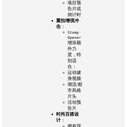
项目预
告片或
倒计时
重拍增强冲
击
：
Stomp
Opener
增添额
外力
度，特
别适
合：
运动健
身视频
潮流/都
市风格
片头
活动预
告片
时尚百搭设
计
：
拥有现