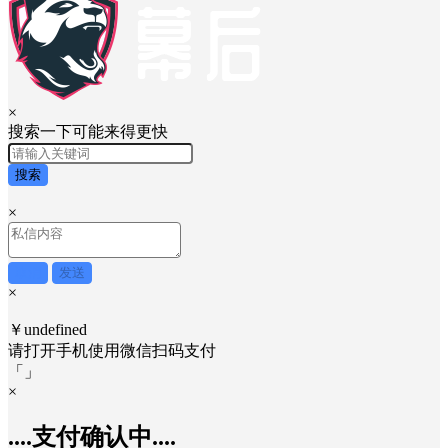
×
搜索一下可能来得更快
搜索
×
取消
发送
×
￥undefined
请打开手机使用
微信
扫码支付
「
」
×
....支付确认中....