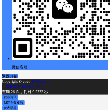
微信客服
返回顶部
Copyright © 2026
幕后Muhou
・
冀ICP备18036164号-3
查询 26 次，耗时 0.2332 秒
发布资讯
创建免费资源
发表话题