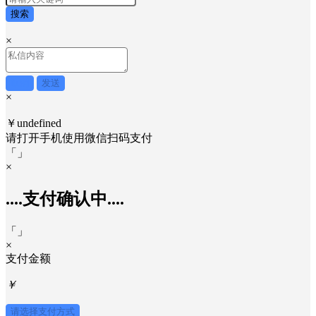
搜索
×
取消
发送
×
￥undefined
请打开手机使用
微信
扫码支付
「
」
×
....支付确认中....
「
」
×
支付金额
￥
请选择支付方式