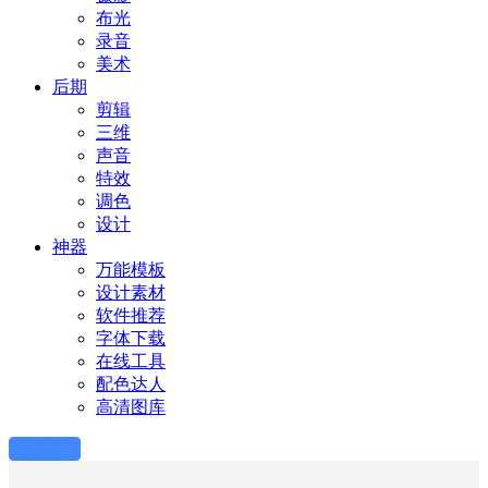
布光
录音
美术
后期
剪辑
三维
声音
特效
调色
设计
神器
万能模板
设计素材
软件推荐
字体下载
在线工具
配色达人
高清图库
发布资讯