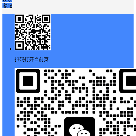
客服
扫码打开当前页