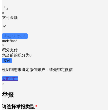
「
」
×
支付金额
￥
请选择支付方式
undefined
×
积分支付
您当前的积分为
0
支付
检测到您未绑定微信账户，请先绑定微信
立刻绑定
×
举报
请选择举报类型
*