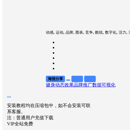
,
,
,
,
,
,
,
,
动感
运动
品牌
图表
竞争
酷炫
数字化
活力
海报分享
收藏
举报
健身
动态效果
品牌推广
数据可视化
安装教程均在压缩包中，如不会安装可联
系客服。
注：普通用户充值下载
VIP全站免费