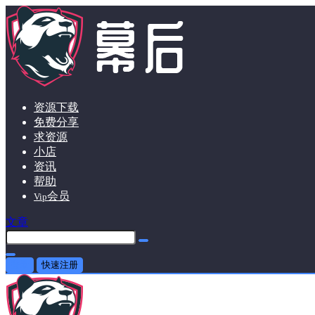
资源下载
免费分享
求资源
小店
资讯
帮助
会员
Vip
文章
登录
快速注册