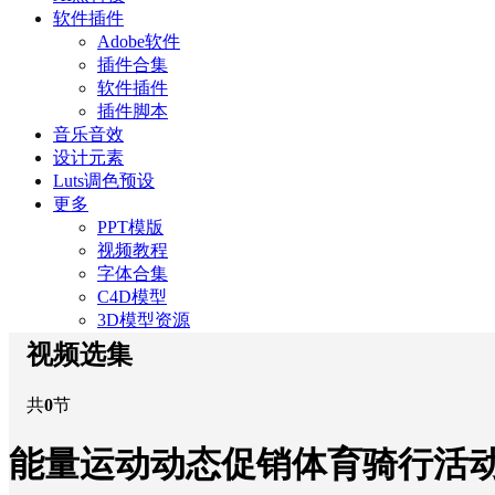
软件插件
Adobe软件
插件合集
软件插件
插件脚本
音乐音效
设计元素
Luts调色预设
更多
PPT模版
视频教程
字体合集
C4D模型
3D模型资源
视频选集
共
0
节
能量运动动态促销体育骑行活动