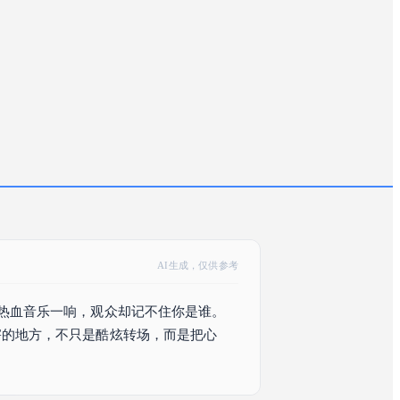
AI生成，仅供参考
热血音乐一响，观众却记不住你是谁。
害的地方，不只是酷炫转场，而是把心
不值得直接拿来做品牌主视觉？