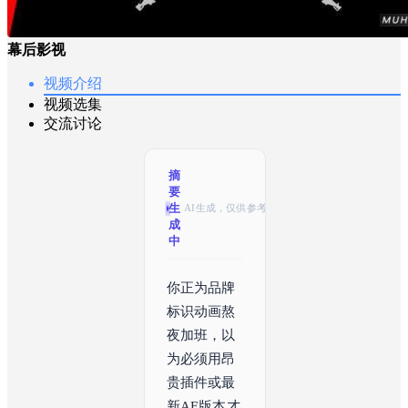
幕后影视
视频介绍
视频选集
交流讨论
摘
要
生
AI生成，仅供参考
成
中
你正为品牌
标识动画熬
夜加班，以
为必须用昂
贵插件或最
新AE版本才