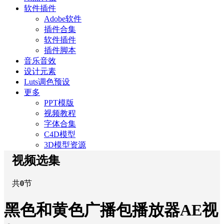
软件插件
Adobe软件
插件合集
软件插件
插件脚本
音乐音效
设计元素
Luts调色预设
更多
PPT模版
视频教程
字体合集
C4D模型
3D模型资源
视频选集
共
0
节
黑色和黄色广播包播放器AE视