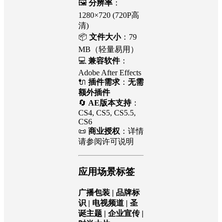
核心特性
📏
模板时长
：1分
55秒
🖼️
分辨率
：
1280×720 (720P高
清)
📦
文件大小
：79
MB（轻量易用）
💻
兼容软件
：
Adobe After Effects
🔌
插件需求
：
无需
额外插件
🔄
AE版本支持
：
CS4, CS5, CS5.5,
CS6
📜
商业授权
：详情
请参阅许可说明