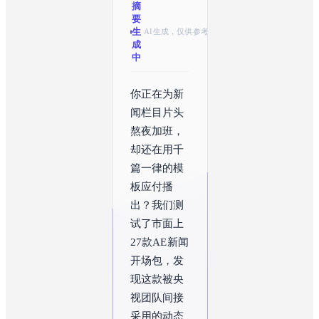
摘
要
生
AI生成，仅供参考
成
中
你正在为新
闻栏目片头
熬夜加班，
却还在用千
篇一律的模
板应付播
出？我们测
试了市面上
27款AE新闻
开场包，发
现这款被央
视团队间接
采用的动态