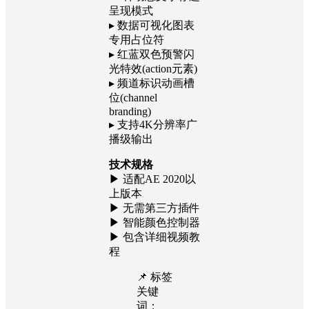
(news promo)
✅ 笔记本电脑演示
场景(intro laptop)
内置特色元素
▸ 3种动态文字标题
呈现模式
▸ 数据可视化图表
专用占位符
▸ 红蓝双色预警闪
光特效(action元素)
▸ 频道标识动画槽
位(channel
branding)
▸ 支持4K分辨率广
播级输出
技术规格
▶ 适配AE 2020以
上版本
▶ 无需第三方插件
▶ 智能颜色控制器
▶ 包含详细视频教