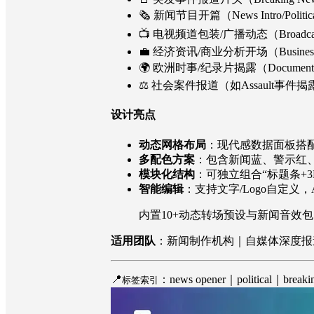
🗞️ 新闻节目开篇（News Intro/Politic
📺 电视频道包装/广播动态（Broadcast
💼 经济资讯/商业分析开场（Business/
🌍 欧洲时事/纪录片揭露（Documentary/
⚖️ 社会案件报道（如Assault事件揭
设计亮点
动态网格布局
：现代感数据面板搭配
多配色方案
：包含新闻蓝、警示红
模块化结构
：可独立组合“标题条+
智能编辑
：支持文字/Logo自定义
内置10+动态转场预设与新闻音效包，
适用团队
：新闻制作机构｜自媒体深度报
📍
：news opener｜political｜break
标签索引