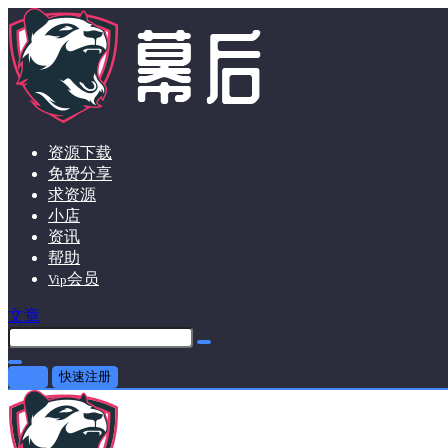
资源下载
免费分享
求资源
小店
资讯
帮助
会员
Vip
文章
登录
快速注册