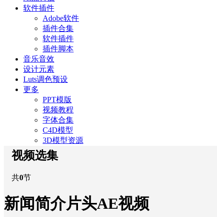
软件插件
Adobe软件
插件合集
软件插件
插件脚本
音乐音效
设计元素
Luts调色预设
更多
PPT模版
视频教程
字体合集
C4D模型
3D模型资源
视频选集
共
0
节
新闻简介片头AE视频