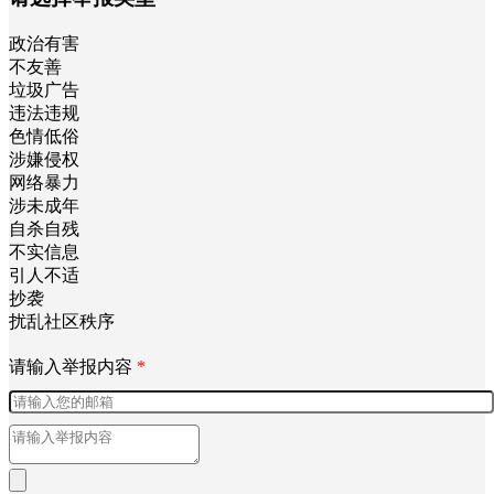
举报
请选择举报类型
*
政治有害
不友善
垃圾广告
违法违规
色情低俗
涉嫌侵权
网络暴力
涉未成年
自杀自残
不实信息
引人不适
抄袭
扰乱社区秩序
请输入举报内容
*