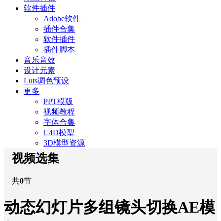
软件插件
Adobe软件
插件合集
软件插件
插件脚本
音乐音效
设计元素
Luts调色预设
更多
PPT模版
视频教程
字体合集
C4D模型
3D模型资源
视频选集
共
0
节
动态幻灯片多组镜头切换AE模