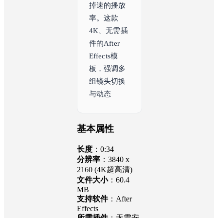
掉速的播放
率。这款
4K、无需插
件的After 
Effects模
板，强调多
组镜头切换
与动态转
场，专为竖
屏短视频和
商务演
基本属性
长度
：0:34
分辨率
：3840 x
2160 (4K超高清)
文件大小
：60.4