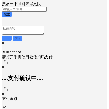
×
搜索一下可能来得更快
搜索
×
取消
发送
×
￥undefined
请打开手机使用
微信
扫码支付
「
」
×
....支付确认中....
「
」