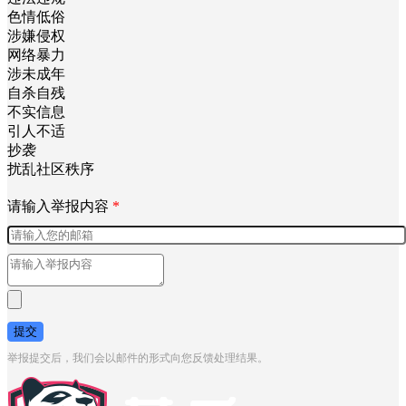
政治有害
不友善
垃圾广告
违法违规
色情低俗
涉嫌侵权
网络暴力
涉未成年
自杀自残
不实信息
引人不适
抄袭
扰乱社区秩序
请输入举报内容
*
提交