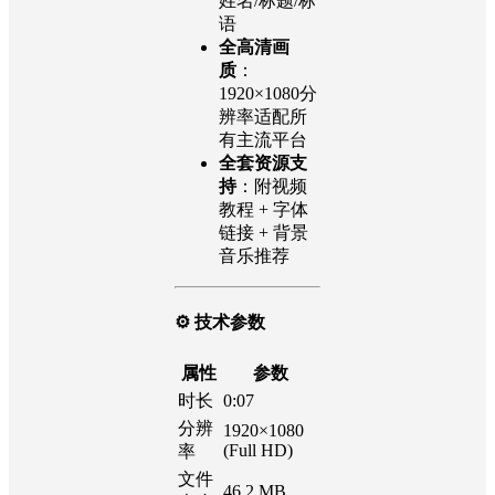
姓名/标题/标
语
全高清画
质
：
1920×1080分
辨率适配所
有主流平台
全套资源支
持
：附视频
教程 + 字体
链接 + 背景
音乐推荐
⚙️ 技术参数
属性
参数
时长
0:07
分辨
1920×1080
(Full HD)
率
文件
46.2 MB