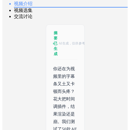
视频介绍
视频选集
交流讨论
摘
要
已
AI生成，仅供参考
生
成
你还在为视
频里的字幕
条又土又卡
顿而头疼？
花大把时间
调插件，结
果渲染还是
崩。我们测
试了50款AE