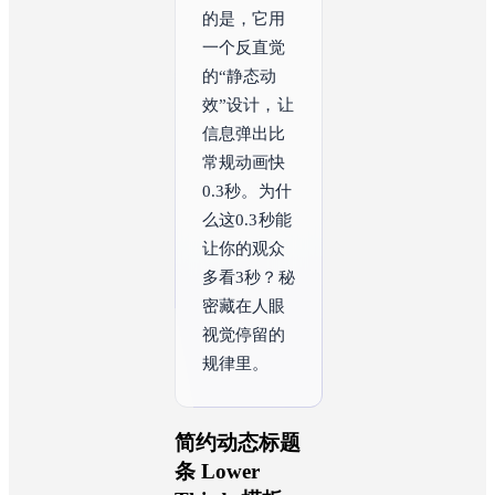
的是，它用
一个反直觉
的“静态动
效”设计，让
信息弹出比
常规动画快
0.3秒。为什
么这0.3秒能
让你的观众
多看3秒？秘
密藏在人眼
视觉停留的
规律里。
简约动态标题
条 Lower