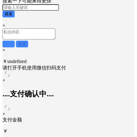
搜索一下可能来得更快
搜索
×
取消
发送
×
￥undefined
请打开手机使用
微信
扫码支付
「
」
×
....支付确认中....
「
」
×
支付金额
￥