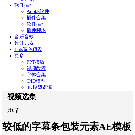
软件插件
Adobe软件
插件合集
软件插件
插件脚本
音乐音效
设计元素
Luts调色预设
更多
PPT模版
视频教程
字体合集
C4D模型
3D模型资源
视频选集
共
0
节
较低的字幕条包装元素AE模板