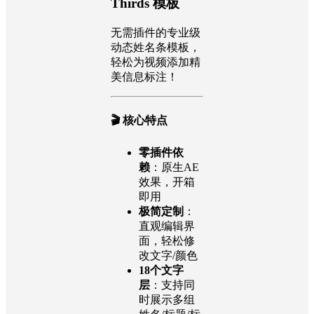
Thirds 模板
无需插件的专业级
动态姓名条模板，
轻松为视频添加精
美信息标注！
🎬 核心特点
零插件依
赖
：原生AE
效果，开箱
即用
极简定制
：
直观编辑界
面，轻松修
改文字/颜色
18个文字
层
：支持同
时展示多组