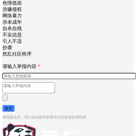
政治有害
不友善
垃圾广告
违法违规
色情低俗
涉嫌侵权
网络暴力
涉未成年
自杀自残
不实信息
引人不适
抄袭
扰乱社区秩序
请输入举报内容
*