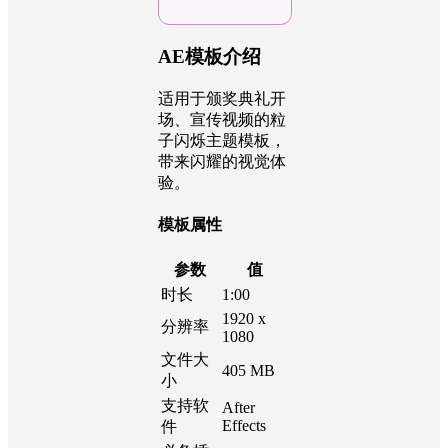
我试着在不
同分辨率和
插件配置下
跑
AE模板介绍
适用于颁奖典礼开
场、宣传视频的粒
子闪烁主题模板，
带来闪耀的视觉体
验。
模板属性
参数
值
时长
1:00
1920 x
分辨率
1080