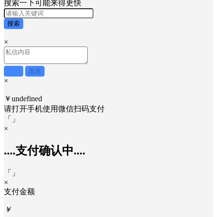
×
搜索一下可能来得更快
搜索
×
取消
发送
×
￥undefined
请打开手机使用
微信
扫码支付
「
」
×
....支付确认中....