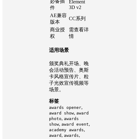
文件大
405 MB
小
支持软
After
Effects
件
必备插
Element
3D v2
件
AE兼容
CC系列
版本
商业授
需查看详
权
情
适用场景
颁奖典礼开场、晚
会活动预告、奥斯
卡风格宣传片、粒
子光效宣传视频等
场景。
标签