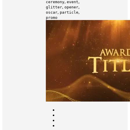
,
awards opener
,
award show
award
,
photo
awards
,
,
show
award event
,
academy awards
,
,
award
awards
,
,
ceremony
event
,
,
glitter
opener
,
,
oscar
particle
promo