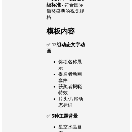
✨
水晶蓝高级质感
- 以深邃蓝色为主
调，搭配水晶元素
彰显奢华格调
✨
奥斯卡&艾美奖
级标准
- 符合国际
颁奖盛典的视觉规
格
模板内容
✅
12组动态文字动
画
奖项名称展
示
提名者动画
套件
获奖者揭晓
特效
片头/片尾动