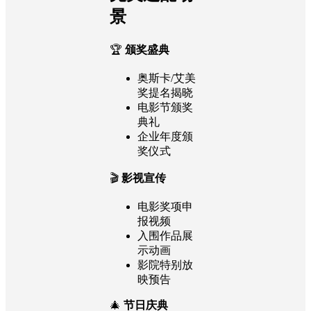
画组件
动态礼花庆
贺效果
完美适配场
景
🏆
颁奖盛典
奥斯卡/艾美
奖提名揭晓
电影节颁奖
典礼
企业年度颁
奖仪式
🎬
影视宣传
电影奖项申
报视频
入围作品展