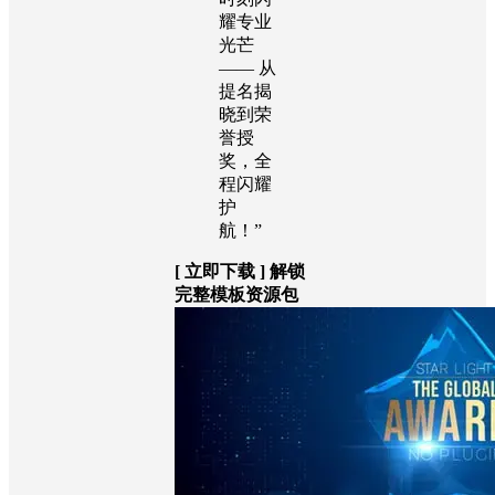
▸ 智能色彩控制系
统
“让每
个奖项
时刻闪
耀专业
光芒
—— 从
提名揭
晓到荣
誉授
奖，全
程闪耀
护
航！”
[ 立即下载 ] 解锁
完整模板资源包