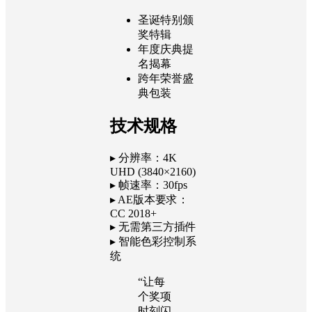
示动画
影院特别放
映预告
🎄
节日庆典
圣诞特别颁
奖特辑
年度庆典提
名揭幕
跨年荣誉盛
典包装
技术规格
▸ 分辨率：4K
UHD (3840×2160)
▸ 帧速率：30fps
▸ AE版本要求：
CC 2018+
▸ 无需第三方插件