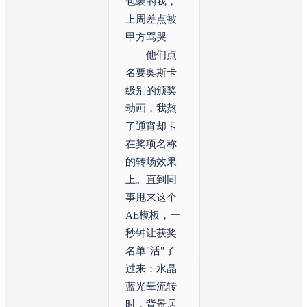
包装的我，
上周差点被
甲方骂哭
——他们点
名要奥斯卡
级别的颁奖
动画，我熬
了通宵却卡
在奖项名称
的转场效果
上。直到同
事甩来这个
AE模板，一
秒钟让获奖
名单"活"了
过来：水晶
蓝光晕流转
时，背景居