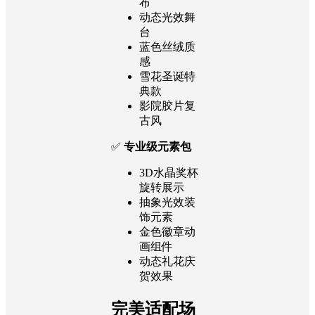
态标识
✅
5种主题背景
星空水晶幕
布
动态光效舞
台
蓝色丝绒质
感
雪花圣诞特
典款
影院胶片复
古风
✅
专业级元素包
3D水晶奖杯
旋转展示
抽象光效装
饰元素
金色徽章动