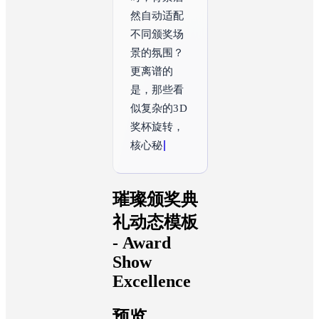
然自动适配
不同颁奖场
景的氛围？
更离谱的
是，那些看
似复杂的3D
奖杯旋转，
核心秘密藏
在一个连插
件都不需要
的隐藏参数
里。
璀璨颁奖典
礼动态模板
- Award