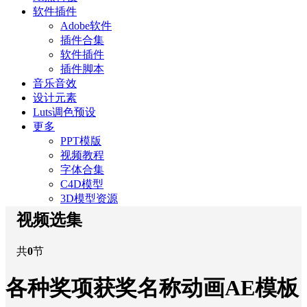
软件插件
Adobe软件
插件合集
软件插件
插件脚本
音乐音效
设计元素
Luts调色预设
更多
PPT模版
视频教程
字体合集
C4D模型
3D模型资源
视频选集
共
0
节
各种奖项获奖名称动画AE模板