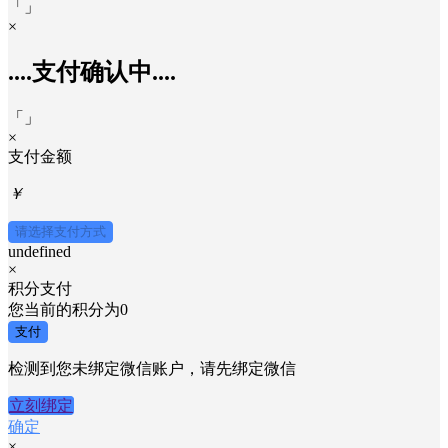
取消
发送
×
￥undefined
请打开手机使用
微信
扫码支付
「
」
×
....支付确认中....
「
」
×
支付金额
￥
请选择支付方式
undefined
×
积分支付
您当前的积分为
0
支付