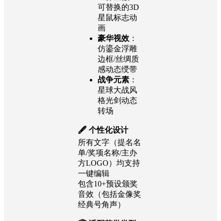
可替换的3D
星鼠标志动
画
豪华视效
：
仿鎏金浮雕
边框/丝绸质
感动态绶带
战争元素
：
星球大战风
格光剑动态
转场
🖋️ 个性化设计
所有文字（提名名
单/奖项名称/主办
方LOGO）均支持
一键编辑
包含10+预设颁奖
音效（包括金像奖
经典号角声）