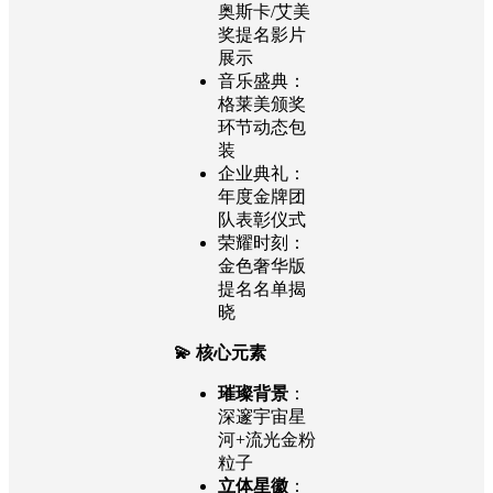
奥斯卡/艾美
奖提名影片
展示
音乐盛典：
格莱美颁奖
环节动态包
装
企业典礼：
年度金牌团
队表彰仪式
荣耀时刻：
金色奢华版
提名名单揭
晓
💫 核心元素
璀璨背景
：
深邃宇宙星
河+流光金粉
粒子
立体星徽
：