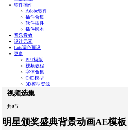
软件插件
Adobe软件
插件合集
软件插件
插件脚本
音乐音效
设计元素
Luts调色预设
更多
PPT模版
视频教程
字体合集
C4D模型
3D模型资源
视频选集
共
0
节
明星颁奖盛典背景动画AE模板