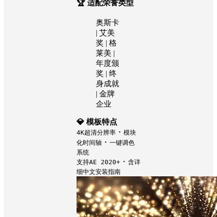
🏆 适配荣誉类型
奥斯卡
| 艾美
奖 | 格
莱美 |
年度颁
奖 | 终
身成就
| 金牌
企业
💎 模板特点
・
4K超清分辨率
模块
・
化时间轴
一键调色
系统
・
支持AE 2020+
含详
细中文安装指南