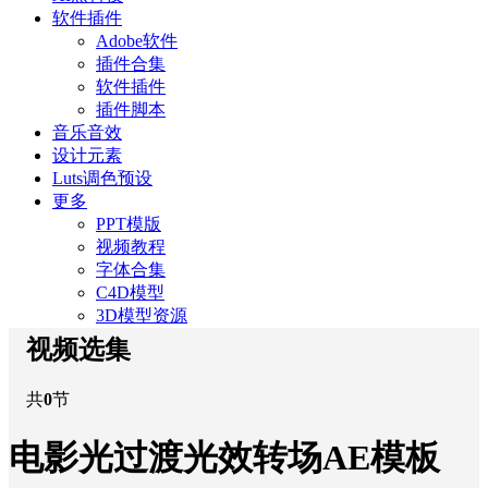
软件插件
Adobe软件
插件合集
软件插件
插件脚本
音乐音效
设计元素
Luts调色预设
更多
PPT模版
视频教程
字体合集
C4D模型
3D模型资源
视频选集
共
0
节
电影光过渡光效转场AE模板