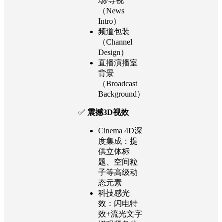
场/导视
（News
Intro）
频道包装
（Channel
Design）
直播演播室
背景
（Broadcast
Background）
✅
震撼3D视效
Cinema 4D深
度集成：提
供立体标
题、空间粒
子等高级动
态元素
科技感光
效：闪电特
效+流光文字