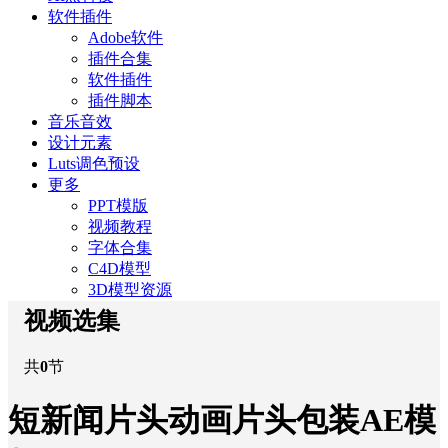
软件插件
Adobe软件
插件合集
软件插件
插件脚本
音乐音效
设计元素
Luts调色预设
更多
PPT模版
视频教程
字体合集
C4D模型
3D模型资源
视频选集
共
0
节
短新闻片头动画片头包装AE模