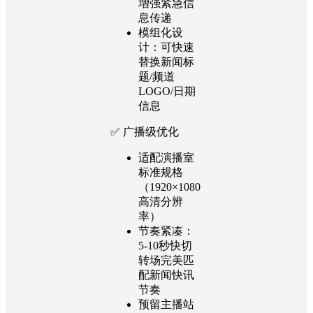
增强紧急信
息传递
模组化设
计：可快速
替换新闻标
题/频道
LOGO/日期
信息
✅ 广播级优化
适配演播室
标准规格
（1920×1080
高清分辨
率）
节奏紧凑：
5-10秒快切
转场完美匹
配新闻快讯
节奏
预留主播站