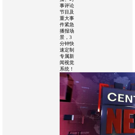
事评论
节目及
重大事
件紧急
播报场
景，3
分钟快
速定制
专属新
闻视觉
系统！