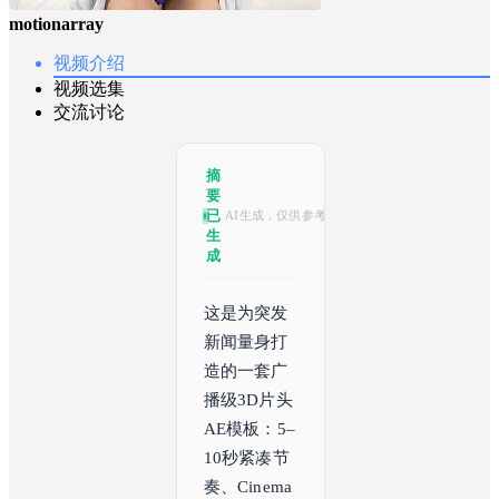
motionarray
视频介绍
视频选集
交流讨论
摘
要
已
AI生成，仅供参考
生
成
这是为突发
新闻量身打
造的一套广
播级3D片头
AE模板：5–
10秒紧凑节
奏、Cinema 