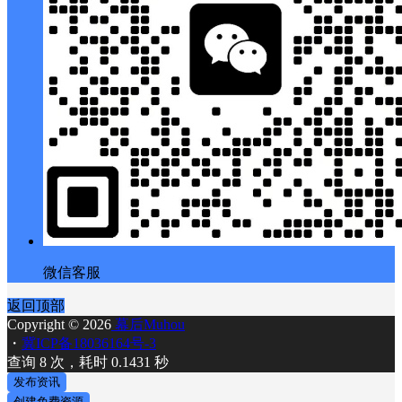
微信客服
返回顶部
Copyright © 2026
幕后Muhou
・
冀ICP备18036164号-3
查询 8 次，耗时 0.1431 秒
发布资讯
创建免费资源