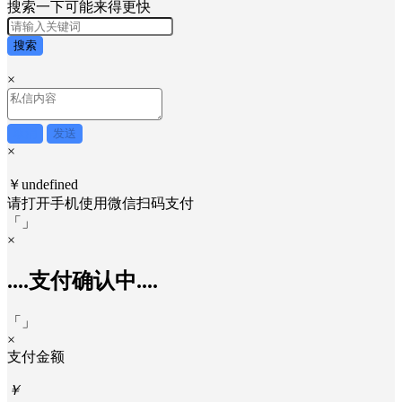
搜索一下可能来得更快
搜索
×
取消
发送
×
￥undefined
请打开手机使用
微信
扫码支付
「
」
×
....支付确认中....
「
」
×
支付金额
￥