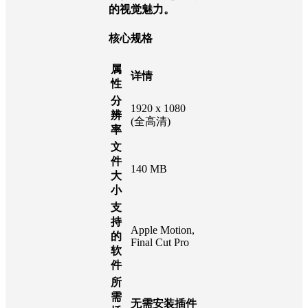
的视觉魅力。
核心规格
属
详情
性
分
1920 x 1080
辨
(全高清)
率
文
件
140 MB
大
小
支
持
Apple Motion,
的
Final Cut Pro
软
件
所
需
无需安装插件