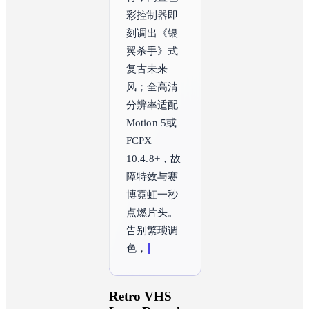
彩控制器即
刻调出《银
翼杀手》式
复古未来
风；全高清
分辨率适配
Motion 5或
FCPX 
10.4.8+，故
障特效与赛
博霓虹一秒
点燃片头。
告别繁琐调
色，怀旧质
感从此触手
可及，专业
视频人必