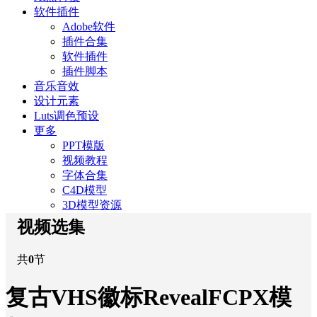
软件插件
Adobe软件
插件合集
软件插件
插件脚本
音乐音效
设计元素
Luts调色预设
更多
PPT模版
视频教程
字体合集
C4D模型
3D模型资源
视频选集
共
0
节
复古VHS徽标RevealFCPX模