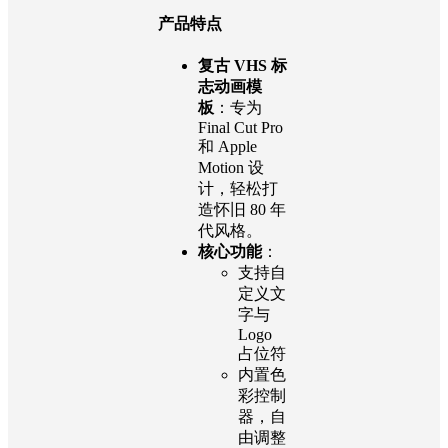
商业
需进一步咨
许可
询详情
产品特点
复古 VHS 标
志动画模
板
：专为
Final Cut Pro
和 Apple
Motion 设
计，轻松打
造怀旧 80 年
代风格。
核心功能
：
支持自
定义文
字与
Logo
占位符