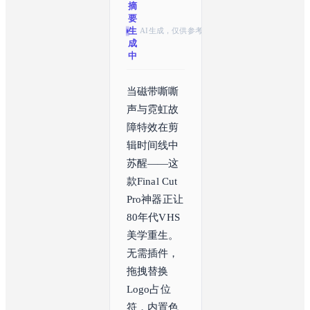
摘
要
生
AI生成，仅供参考
成
中
当磁带嘶嘶
声与霓虹故
障特效在剪
辑时间线中
苏醒——这
款Final Cut 
Pro神器正让
80年代VHS
美学重生。
无需插件，
拖拽替换
Logo占位
符，内置色