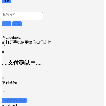
搜索
×
取消
发送
×
￥undefined
请打开手机使用
微信
扫码支付
「
」
×
....支付确认中....
「
」
×
支付金额
￥
请选择支付方式
undefined