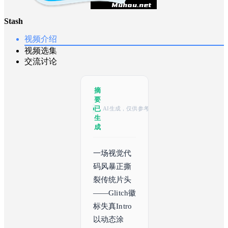
Stash
视频介绍
视频选集
交流讨论
摘
要
已
AI生成，仅供参考
生
成
一场视觉代
码风暴正撕
裂传统片头
——Glitch徽
标失真Intro
以动态涂