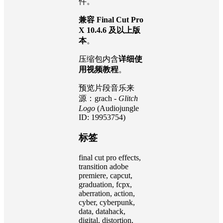
件。
兼容 Final Cut Pro
X 10.4.6 及以上版
本
。
压缩包内含
详细使
用视频教程
。
预览片段音乐来
源：grach -
Glitch
Logo
(Audiojungle
ID: 19953754)
标签
final cut pro effects,
transition adobe
premiere, capcut,
graduation, fcpx,
aberration, action,
cyber, cyberpunk,
data, datahack,
digital, distortion,