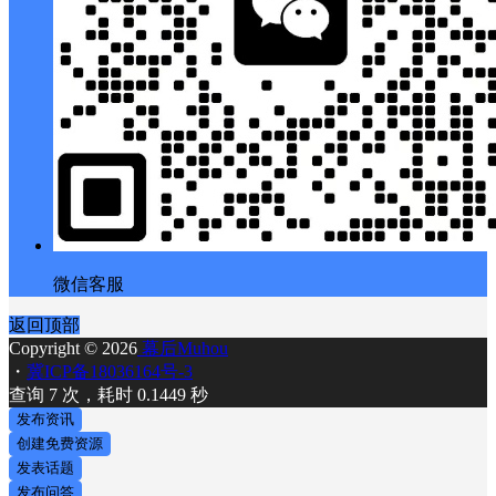
微信客服
返回顶部
Copyright © 2026
幕后Muhou
・
冀ICP备18036164号-3
查询 7 次，耗时 0.1449 秒
发布资讯
创建免费资源
发表话题
发布问答