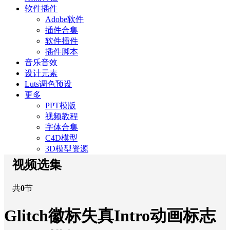
软件插件
Adobe软件
插件合集
软件插件
插件脚本
音乐音效
设计元素
Luts调色预设
更多
PPT模版
视频教程
字体合集
C4D模型
3D模型资源
视频选集
共
0
节
Glitch徽标失真Intro动画标志