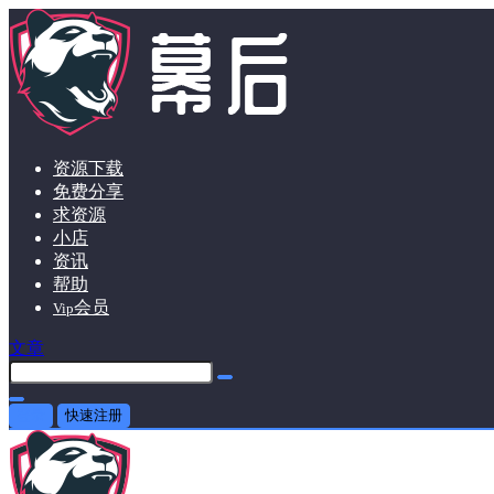
资源下载
免费分享
求资源
小店
资讯
帮助
会员
Vip
文章
登录
快速注册