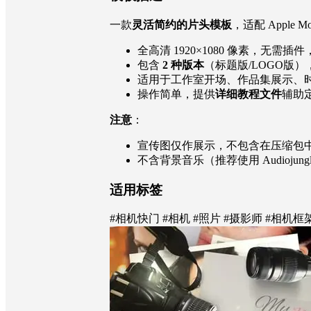
一款
灵活简约的片头模板
，适配 Apple 
全高清 1920×1080 像素，无需插
包含
2 种版本
（标题版/LOGO版）
适用于工作室开场、作品集展示、
操作简单，提供
详细教程文件
辅助
注意
：
宣传图仅作展示，不包含在压缩包
不含背景音乐（推荐使用 Audiojungle 
适用标签
#相机快门 #相机 #照片 #摄影师 #相机框