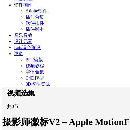
软件插件
Adobe软件
插件合集
软件插件
插件脚本
音乐音效
设计元素
Luts调色预设
更多
PPT模版
视频教程
字体合集
C4D模型
3D模型资源
视频选集
共
0
节
摄影师徽标V2 – Apple Motio