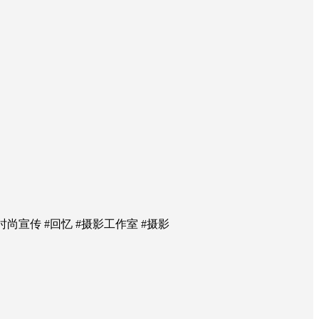
#时尚宣传 #回忆 #摄影工作室 #摄影