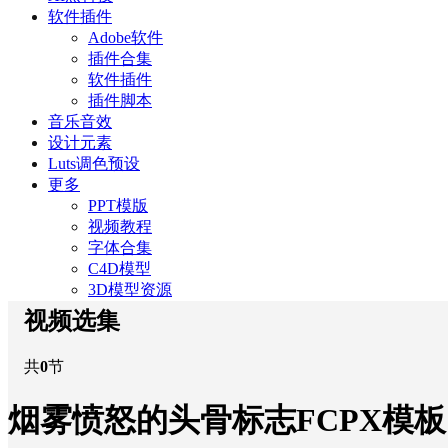
软件插件
Adobe软件
插件合集
软件插件
插件脚本
音乐音效
设计元素
Luts调色预设
更多
PPT模版
视频教程
字体合集
C4D模型
3D模型资源
视频选集
共
0
节
烟雾愤怒的头骨标志FCPX模板