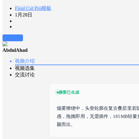
Final Cut Pro模板
1月28日
前往下载
AbdulAhad
视频介绍
视频选集
交流讨论
摘要已生成
烟雾缭绕中，头骨轮廓在复古叠层里若隐若现
感，拖拽即用，无需插件，185MB轻
颖而出。