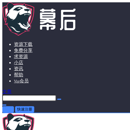
资源下载
免费分享
求资源
小店
资讯
帮助
会员
Vip
文章
登录
快速注册