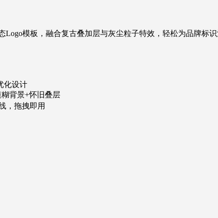
Motion打造的动态Logo模板，融合复古叠加层与灰尘粒子特效，轻松
优化设计
模糊背景+怀旧叠层
间线，拖拽即用