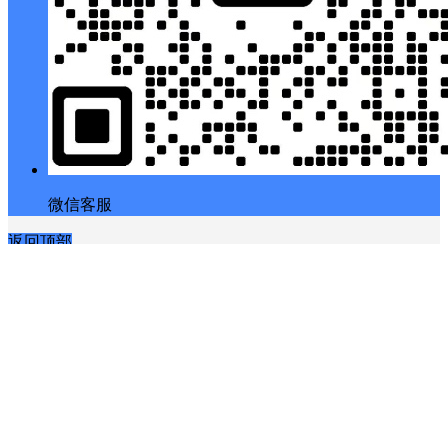
微信客服
返回顶部
Copyright © 2026
幕后Muhou
・
冀ICP备18036164号-3
查询 8 次，耗时 10.1707 秒
发布资讯
创建免费资源