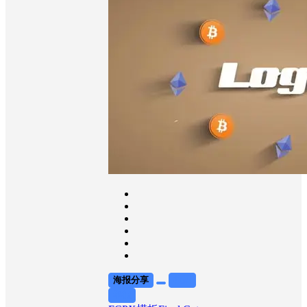
ethereum, farm,
finance, gold, GPU,
graphics card