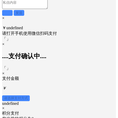
搜索
×
取消
发送
×
￥undefined
请打开手机使用
微信
扫码支付
「
」
×
....支付确认中....
「
」
×
支付金额
￥