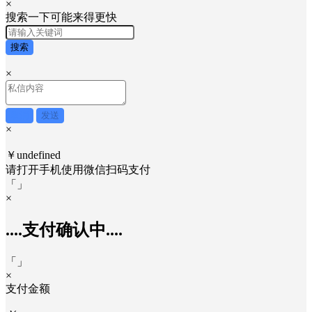
×
搜索一下可能来得更快
搜索
×
取消
发送
×
￥undefined
请打开手机使用
微信
扫码支付
「
」
×
....支付确认中....