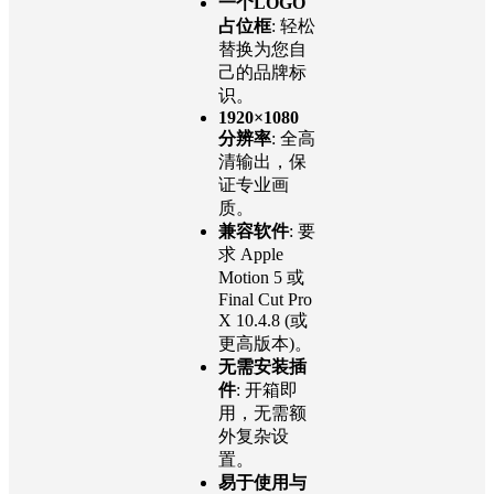
Motion 模板
🎯 核心特性
一个LOGO
占位框
: 轻松
替换为您自
己的品牌标
识。
1920×1080
分辨率
: 全高
清输出，保
证专业画
质。
兼容软件
: 要
求 Apple
Motion 5 或
Final Cut Pro
X 10.4.8 (或
更高版本)。
无需安装插