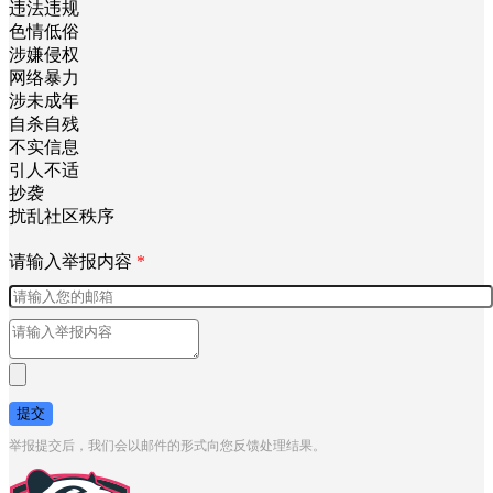
请选择举报类型
*
政治有害
不友善
垃圾广告
违法违规
色情低俗
涉嫌侵权
网络暴力
涉未成年
自杀自残
不实信息
引人不适
抄袭
扰乱社区秩序
请输入举报内容
*