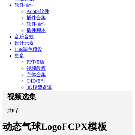
软件插件
Adobe软件
插件合集
软件插件
插件脚本
音乐音效
设计元素
Luts调色预设
更多
PPT模版
视频教程
字体合集
C4D模型
3D模型资源
视频选集
共
0
节
动态气球LogoFCPX模板