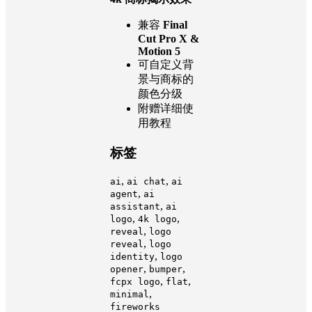
兼容
Final
Cut Pro X &
Motion 5
可自定义背
景与商标的
颜色分级
附赠详细使
用教程
标签
,
,
ai
ai chat
ai
,
agent
ai
,
assistant
ai
,
,
logo
4k logo
,
reveal
logo
,
reveal
logo
,
identity
logo
,
,
opener
bumper
,
,
fcpx logo
flat
,
minimal
fireworks