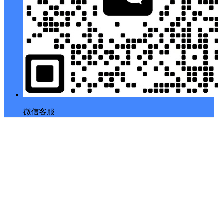
微信客服
返回顶部
Copyright © 2026
幕后Muhou
・
冀ICP备18036164号-3
查询 4 次，耗时 0.1446 秒
发布资讯
创建免费资源
发表话题
发布问答
提交工单