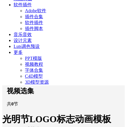
软件插件
Adobe软件
插件合集
软件插件
插件脚本
音乐音效
设计元素
Luts调色预设
更多
PPT模版
视频教程
字体合集
C4D模型
3D模型资源
视频选集
共
0
节
光明节LOGO标志动画模板