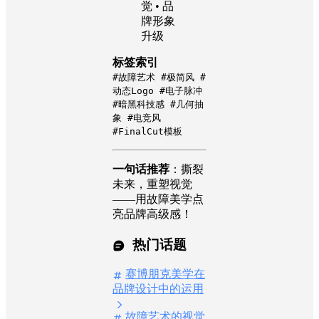
觉 • 品
牌形象
升级
标签索引
#故障艺术 #极简风 #
动态Logo #电子脉冲
#暗黑科技感 #几何抽
象 #电竞风
#FinalCut模板
一句话推荐
：撕裂
未来，重塑视觉
——用故障美学点
亮品牌高级感！
热门话题
赛博朋克美学在
品牌设计中的运用
故障艺术的视觉