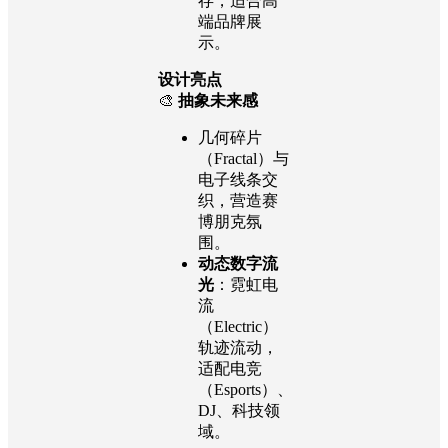
存，适合高
端品牌展
示。
设计亮点
🎨
抽象未来感
几何碎片
（Fractal）与
电子线条交
织，营造赛
博朋克氛
围。
动态数字流
光
：霓虹电
流
（Electric）
轨迹流动，
适配电竞
（Esports）、
DJ、科技领
域。