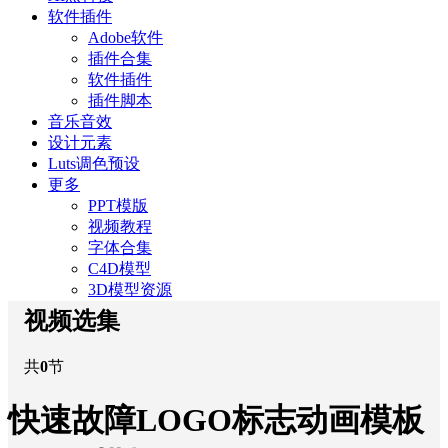
软件插件
Adobe软件
插件合集
软件插件
插件脚本
音乐音效
设计元素
Luts调色预设
更多
PPT模版
视频教程
字体合集
C4D模型
3D模型资源
视频选集
共
0
节
快速故障LOGO标志动画模板