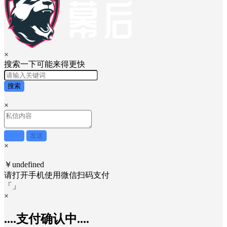
×
搜索一下可能来得更快
搜索
×
取消
发送
×
￥undefined
请打开手机使用
微信
扫码支付
「
」
×
....支付确认中....