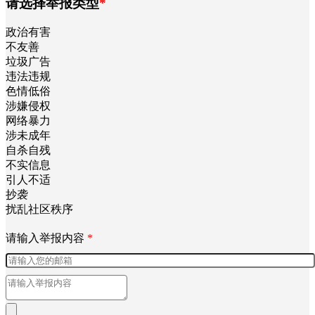
请选择举报类型
*
政治有害
不友善
垃圾广告
违法违规
色情低俗
涉嫌侵权
网络暴力
涉未成年
自杀自残
不实信息
引人不适
抄袭
扰乱社区秩序
请输入举报内容
*