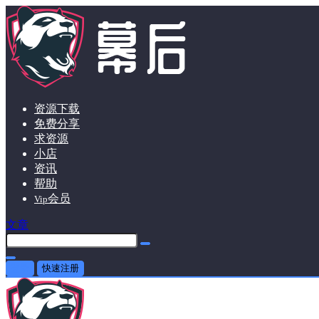
资源下载
免费分享
求资源
小店
资讯
帮助
会员
Vip
文章
登录
快速注册