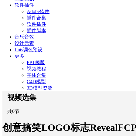
软件插件
Adobe软件
插件合集
软件插件
插件脚本
音乐音效
设计元素
Luts调色预设
更多
PPT模版
视频教程
字体合集
C4D模型
3D模型资源
视频选集
共
0
节
创意搞笑LOGO标志RevealFC