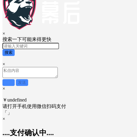
×
搜索一下可能来得更快
搜索
×
取消
发送
×
￥undefined
请打开手机使用
微信
扫码支付
「
」
×
....支付确认中....