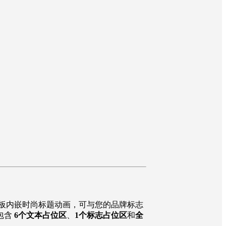
计风格。模板内嵌时尚标题动画，可与您的品牌标志
包含
6个文本占位区
、
1个标志占位区
和
全