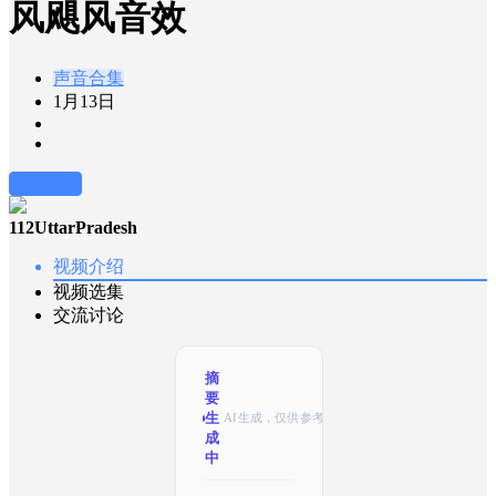
风飓风音效
声音合集
1月13日
前往下载
112UttarPradesh
视频介绍
视频选集
交流讨论
摘
要
已
AI生成，仅供参考
生
成