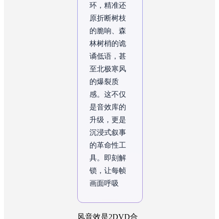
环，精准还
原折断树枝
的脆响、森
林树梢的诡
谲低语，甚
至北极寒风
的爆裂质
感。这不仅
是音效库的
升级，更是
沉浸式叙事
的革命性工
具。即刻解
锁，让每帧
画面呼吸自
然生命力。