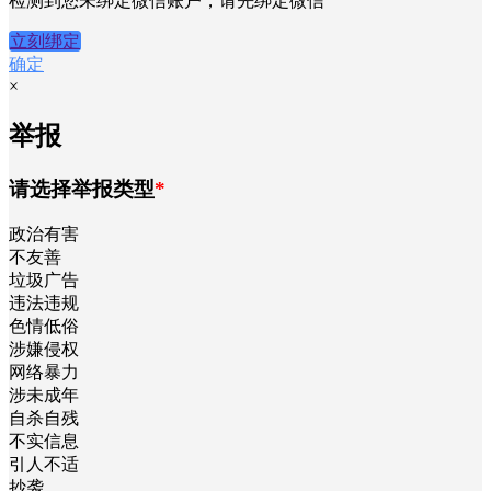
检测到您未绑定微信账户，请先绑定微信
立刻绑定
确定
×
举报
请选择举报类型
*
政治有害
不友善
垃圾广告
违法违规
色情低俗
涉嫌侵权
网络暴力
涉未成年
自杀自残
不实信息