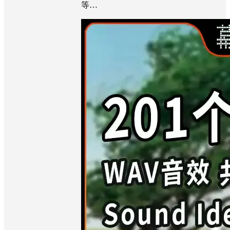
林树梢吱吱作响等
等…