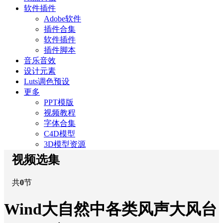
软件插件
Adobe软件
插件合集
软件插件
插件脚本
音乐音效
设计元素
Luts调色预设
更多
PPT模版
视频教程
字体合集
C4D模型
3D模型资源
视频选集
共
0
节
Wind大自然中各类风声大风台