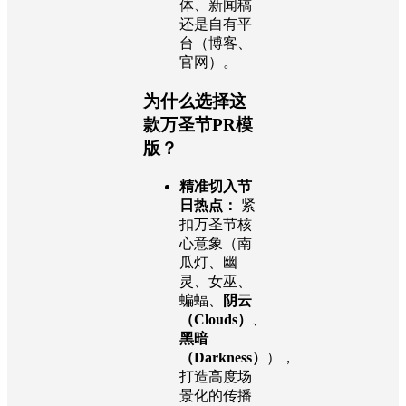
体、新闻稿
还是自有平
台（博客、
官网）。
为什么选择这
款万圣节PR模
版？
精准切入节
日热点：
紧
扣万圣节核
心意象（南
瓜灯、幽
灵、女巫、
蝙蝠、
阴云
（Clouds）
、
黑暗
（Darkness）
），
打造高度场
景化的传播