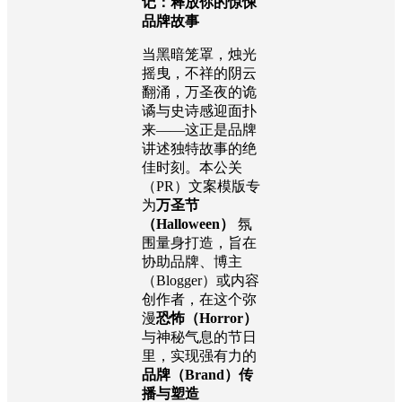
记：释放你的惊悚
品牌故事
当黑暗笼罩，烛光
摇曳，不祥的阴云
翻涌，万圣夜的诡
谲与史诗感迎面扑
来——这正是品牌
讲述独特故事的绝
佳时刻。本公关
（PR）文案模版专
为
万圣节
（Halloween）
氛
围量身打造，旨在
协助品牌、博主
（Blogger）或内容
创作者，在这个弥
漫
恐怖（Horror）
与神秘气息的节日
里，实现强有力的
品牌（Brand）传
播与塑造