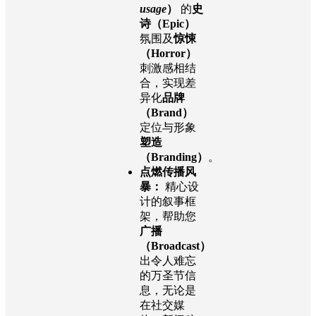
usage
）
的
史
诗（Epic）
氛围及
惊悚
（Horror）
刺激感相结
合，实现差
异化
品牌
（Brand）
定位与形象
塑造
（Branding）
。
点燃传播风
暴：
精心设
计的叙事框
架，帮助您
广播
（Broadcast）
出令人难忘
的万圣节信
息，无论是
在社交媒