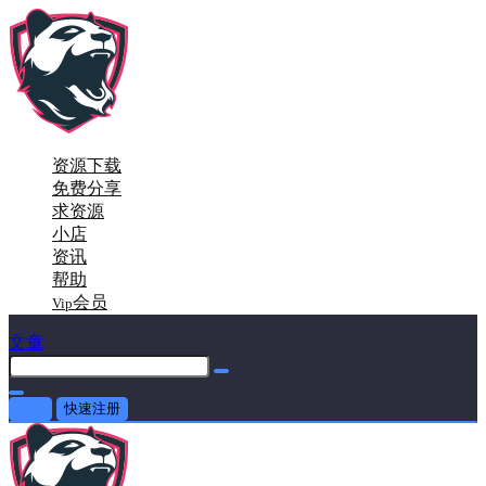
资源下载
免费分享
求资源
小店
资讯
帮助
会员
Vip
文章
登录
快速注册