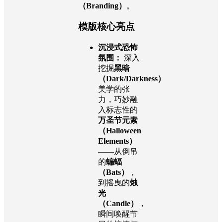
（Branding）
。
模版核心亮点
沉浸式恐怖
氛围：
深入
挖掘
黑暗
（Dark/Darkness）
美学的张
力，巧妙融
入标志性的
万圣节元素
（Halloween
Elements）
——从倒吊
的
蝙蝠
（Bats）
，
到摇曳的
烛
光
（Candle）
，
瞬间唤醒节