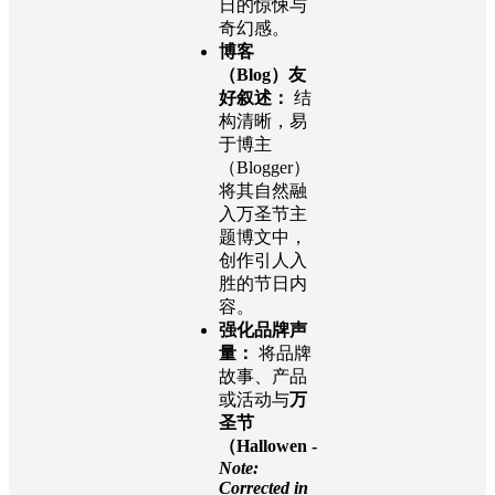
日的惊悚与
奇幻感。
博客
（Blog）友
好叙述：
结
构清晰，易
于博主
（Blogger）
将其自然融
入万圣节主
题博文中，
创作引人入
胜的节日内
容。
强化品牌声
量：
将品牌
故事、产品
或活动与
万
圣节
（Hallowen -
Note:
Corrected in